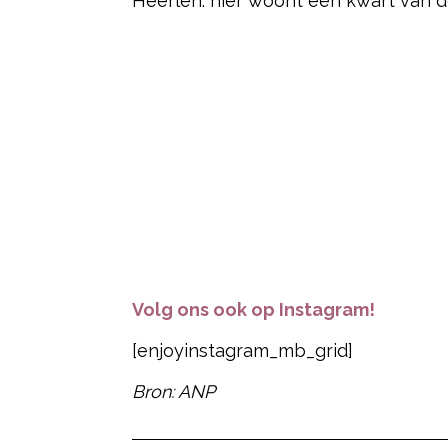
Heerlen: hier woont een kwart van d
Volg ons ook op Instagram!
[enjoyinstagram_mb_grid]
Bron: ANP
Post Views:
21