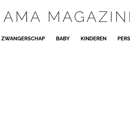
ZWANGERSCHAP
BABY
KINDEREN
PER
E NAMEN
ZWANGER WORDEN
BABYKAMER
PEUTER
 NAMEN
KWAALTJES
KRAAMTIJD
KLEUTER
AMEN
MISKRAAM
BABYKWAALTJES
TIENERS
MEN
VERLOF
BORSTVOEDING
SCHOOL
 A-Z
BEVALLING
SLAPEN
SPEELGOED
SLAPEN
KINDERZIEKTES