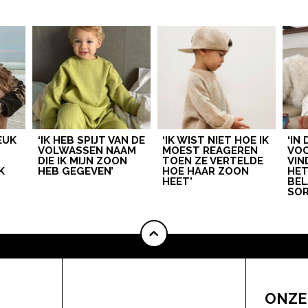
LEUK
‘IK HEB SPIJT VAN DE
‘IK WIST NIET HOE IK
‘IN
VOLWASSEN NAAM
MOEST REAGEREN
VOO
DIE IK MIJN ZOON
TOEN ZE VERTELDE
VIN
K
HEB GEGEVEN’
HOE HAAR ZOON
HE
HEET’
BEL
SOR
ONZE