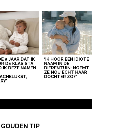
 DE 5 JAAR DAT IK
‘IK HOOR EEN IDIOTE
R DE KLAS STA
NAAM IN DE
D IK DEZE NAMEN
DIERENTUIN: NOEMT
T
ZE NOU ECHT HAAR
ACHELIJKST,
DOCHTER ZO?’
RY’
 GOUDEN TIP