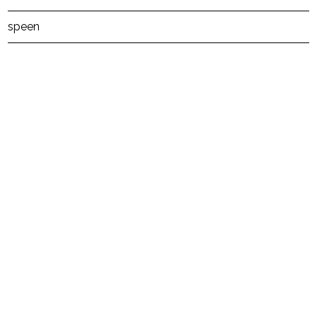
Post Views:
40
speen
powered by