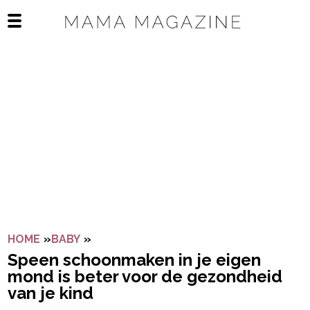
Navigatie overslaan
Open het mobiele menu
HOME
»
BABY
»
SPEEN SCHOONMAKEN IN JE EIGEN MON
Speen schoonmaken in je eigen
mond is beter voor de gezondheid
van je kind