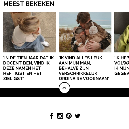
MEEST BEKEKEN
‘IN DE TIEN JAAR DAT IK
‘IK VIND ALLES LEUK
‘IK HE
DOCENT BEN, VIND IK
AAN MIJN MAN,
VOLWA
DEZE NAMEN HET
BEHALVE ZIJN
IK MI
HEFTIGST EN HET
VERSCHRIKKELIJK
GEGEV
ZIELIGST’
ORDINAIRE VOORNAAM’