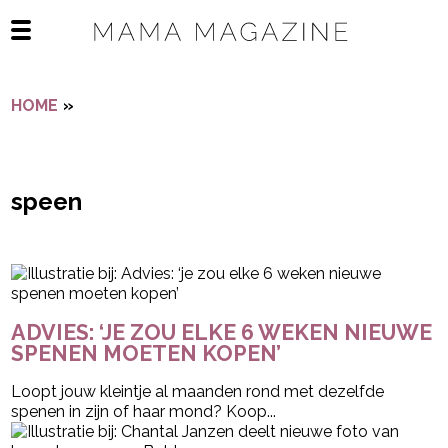
Navigatie overslaan
Open het mobiele menu
HOME
»
SPEEN
speen
- Advertentie -
powered by
ADVIES: ‘JE ZOU ELKE 6 WEKEN NIEUWE
SPENEN MOETEN KOPEN’
Loopt jouw kleintje al maanden rond met dezelfde
spenen in zijn of haar mond? Koop...