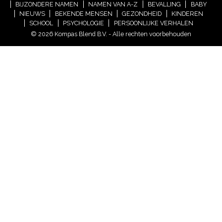
BIJZONDERE NAMEN
NAMEN VAN A-Z
BEVALLING
BABY
NIEUWS
BEKENDE MENSEN
GEZONDHEID
KINDEREN
SCHOOL
PSYCHOLOGIE
PERSOONLIJKE VERHALEN
© 2026 Kompas Blend B.V. - Alle rechten voorbehouden