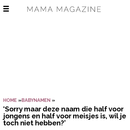
Navigatie overslaan
Open het mobiele menu
HOME
»
BABYNAMEN
»
‘SORRY MAAR DEZE NAAM DIE HA
‘Sorry maar deze naam die half voor
jongens en half voor meisjes is, wil je
toch niet hebben?’