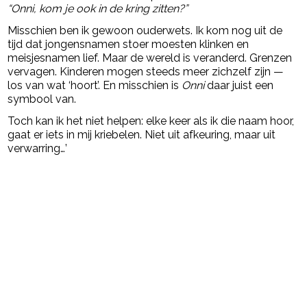
“Onni, kom je ook in de kring zitten?”
Misschien ben ik gewoon ouderwets. Ik kom nog uit de
tijd dat jongensnamen stoer moesten klinken en
meisjesnamen lief. Maar de wereld is veranderd. Grenzen
vervagen. Kinderen mogen steeds meer zichzelf zijn —
los van wat ‘hoort’. En misschien is
Onni
daar juist een
symbool van.
Toch kan ik het niet helpen: elke keer als ik die naam hoor,
gaat er iets in mij kriebelen. Niet uit afkeuring, maar uit
verwarring…’
Post Views:
331
powered by