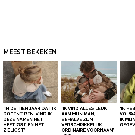
MEEST BEKEKEN
‘IN DE TIEN JAAR DAT IK
‘IK VIND ALLES LEUK
‘IK HE
DOCENT BEN, VIND IK
AAN MIJN MAN,
VOLWA
DEZE NAMEN HET
BEHALVE ZIJN
IK MI
HEFTIGST EN HET
VERSCHRIKKELIJK
GEGEV
ZIELIGST’
ORDINAIRE VOORNAAM’