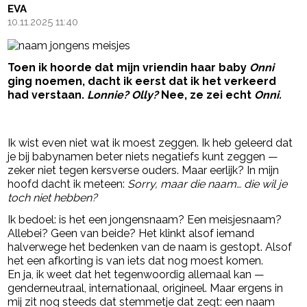
EVA
10.11.2025 11:40
Toen ik hoorde dat mijn vriendin haar baby
Onni
ging noemen, dacht ik eerst dat ik het verkeerd
had verstaan.
Lonnie? Olly?
Nee, ze zei echt
Onni.
- Advertentie -
powered by
Ik wist even niet wat ik moest zeggen. Ik heb geleerd dat
je bij babynamen beter niets negatiefs kunt zeggen —
zeker niet tegen kersverse ouders. Maar eerlijk? In mijn
hoofd dacht ik meteen:
Sorry, maar die naam… die wil je
toch niet hebben?
Ik bedoel: is het een jongensnaam? Een meisjesnaam?
Allebei? Geen van beide? Het klinkt alsof iemand
halverwege het bedenken van de naam is gestopt. Alsof
het een afkorting is van iets dat nog moest komen.
En ja, ik weet dat het tegenwoordig allemaal kan —
genderneutraal, internationaal, origineel. Maar ergens in
mij zit nog steeds dat stemmetje dat zegt: een naam