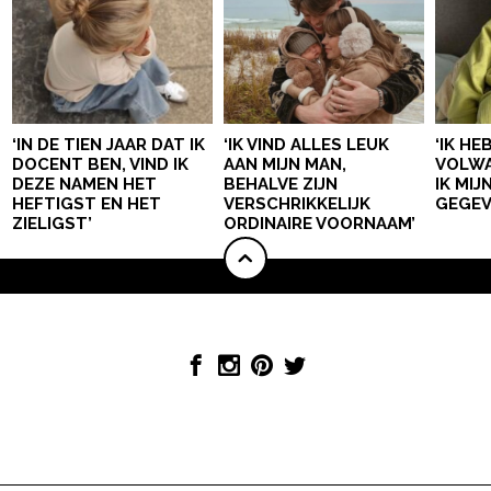
‘IN DE TIEN JAAR DAT IK
‘IK VIND ALLES LEUK
‘IK HE
DOCENT BEN, VIND IK
AAN MIJN MAN,
VOLWA
DEZE NAMEN HET
BEHALVE ZIJN
IK MI
HEFTIGST EN HET
VERSCHRIKKELIJK
GEGEV
ZIELIGST’
ORDINAIRE VOORNAAM’