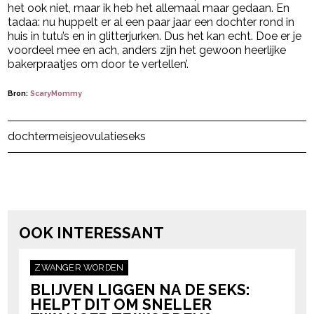
het ook niet, maar ik heb het allemaal maar gedaan. En
tadaa: nu huppelt er al een paar jaar een dochter rond in
huis in tutu’s en in glitterjurken. Dus het kan echt. Doe er je
voordeel mee en ach, anders zijn het gewoon heerlijke
bakerpraatjes om door te vertellen’.
Bron:
ScaryMommy
Post Views:
6.864
dochter
meisje
ovulatie
seks
powered by
OOK INTERESSANT
ZWANGER WORDEN
BLIJVEN LIGGEN NA DE SEKS:
HELPT DIT OM SNELLER