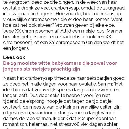
te vergroten, deed ze drie dingen. In de week van haar
ovulatie dronk ze veel cranberrysap, omdat de zuurgraad
in je vagina dan hoger is. Hoe zuurder, hoe meer kans op
vrouwelijke chromosomen die er doorheen komen. Want,
hoe zat het ook alweer? Vrouwen geven bij elke eicel
twee XX chromosomen af. Altijd een meisje, dus. Mannen
bepalen het geslacht: een zaadcel is of ook een XX
chromosoom, of een XY chromosoom (en dan wordt het
een jongen).
Lees ook
De 19 mooiste witte babykamers die zowel voor
jongens als meisjes prachtig zijn
Naast het cranberrysap timede ze haar sekspartijen goed:
ze deed het in alle dagen voor haar ovulatie. Samm: ‘Het
idee hier is dat vrouwelijk sperma langzamer zwemt en
langer leeft. Dus door seks te hebben voor (en niet
tijdens) de eisprong, hoop je dat tegen de tijd dat je
ovuleert, de meeste van die kleine mannelijke cellen zijn
uitgestorven, waardoor de langzame en langlevende
dames de race winnen. Ik denk dat ik (super spontaan,
romantisch, helemaal niet stressvol) vier dagen achter