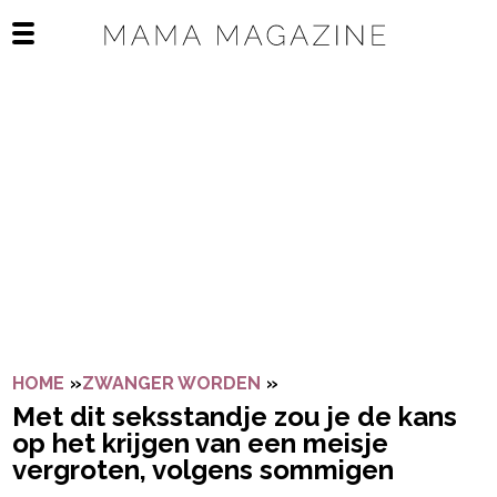
Navigatie overslaan
Open het mobiele menu
HOME
»
ZWANGER WORDEN
»
MET DIT SEKSSTANDJE 
Met dit seksstandje zou je de kans
op het krijgen van een meisje
vergroten, volgens sommigen