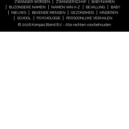
ZWANGER WORDEN
ZWANGERSCHAP
BABYNAMEN
BIJZONDERE NAMEN
NAMEN VAN A-Z
BEVALLING
BABY
NIEUWS
BEKENDE MENSEN
GEZONDHEID
KINDEREN
SCHOOL
PSYCHOLOGIE
PERSOONLIJKE VERHALEN
© 2026 Kompas Blend B.V. - Alle rechten voorbehouden