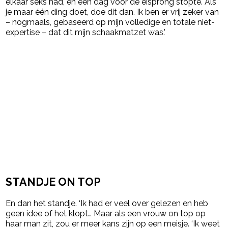
elkaar seks had, en een dag voor de eisprong stopte. Als
je maar één ding doet, doe dit dan. Ik ben er vrij zeker van
– nogmaals, gebaseerd op mijn volledige en totale niet-
expertise – dat dit mijn schaakmatzet was.’
STANDJE ON TOP
En dan het standje. ‘Ik had er veel over gelezen en heb
geen idee of het klopt… Maar als een vrouw on top op
haar man zit, zou er meer kans zijn op een meisje. ‘Ik weet