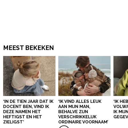
MEEST BEKEKEN
‘IN DE TIEN JAAR DAT IK
‘IK VIND ALLES LEUK
‘IK HE
DOCENT BEN, VIND IK
AAN MIJN MAN,
VOLWA
DEZE NAMEN HET
BEHALVE ZIJN
IK MI
HEFTIGST EN HET
VERSCHRIKKELIJK
GEGEV
ZIELIGST’
ORDINAIRE VOORNAAM’