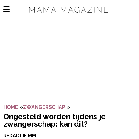
Navigatie overslaan
Open het mobiele menu
HOME
»
ZWANGERSCHAP
»
ONGESTELD WORDEN TIJDE
Ongesteld worden tijdens je
zwangerschap: kan dit?
REDACTIE MM