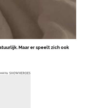
tuurlijk. Maar er speelt zich ook
ered by
hap en na je bevalling veranderen,
emporale kwab, de amygdala, de
insula, de hypothalamus en het