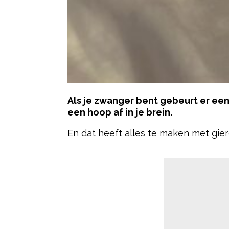
Als je zwanger bent gebeurt er een 
een hoop af in je brein.
En dat heeft alles te maken met gi
- Advertentie -
Er is een aantal studies dat zegt da
waarschijnlijk door de hormoonscho
posterieure cingulate cortex, de pre
stratum. De vier happy hormonen zij
Endorfine