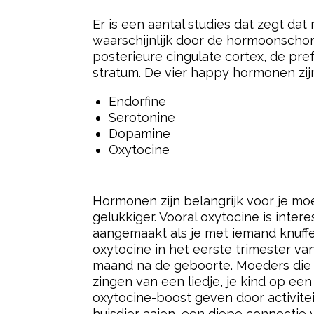
– Oxytocine vermindert angst (voo
– Oxytocine versnelt het herstel (
broer of zus dan wanneer ze in isolati
– Oxytocine gaat zoete cravings