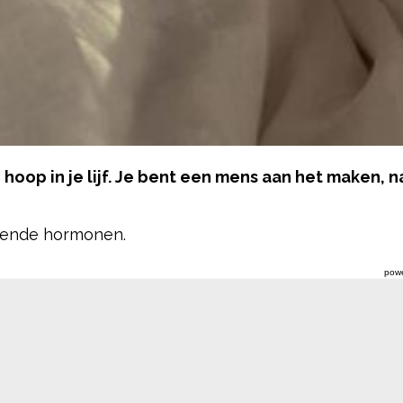
hoop in je lijf. Je bent een mens aan het maken, na
erende hormonen.
pow
t meerdere gebieden in je brein tijdens je zwangersc
mmelingen. Dit zijn met name de hippocampus, de t
frontale gebieden, de inferieure frontale gyrus, de 
n: