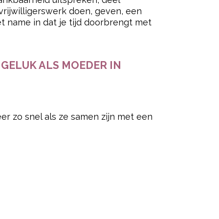
unt je aandacht ergens moeilijker bij
er executieve functies (EF) worden
redeneren, vergelijken en
n minder goed je eigen emoties
et wordt gedurende de zwangerschap
ered by