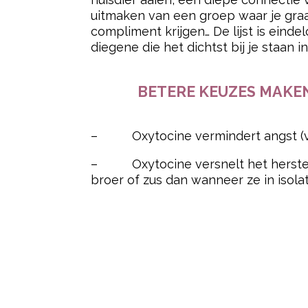
– Oxytocine vermindert antisocia
– Oxytocine kalmeert
– Oxytocine gaat het effect van c
Fijn dat al die hormonen door je lijf
houden en je hebt slechtere executi
de hogere controlefuncties van je he
organiseren. Je kunt bijvoorbeeld m
onder controle houden als je zwange
alleen maar erger: je zwangerschapsb
Bron:
Happy Mom
Post Views:
58