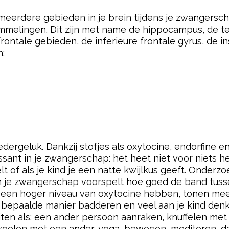
BESTSELLER HAPPY MOM
r je bevalling).
na je bevalling). Gewonde hamsters helen twee kee
e zitten.
 tegen.