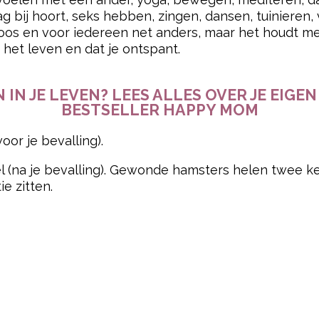
al gedrag.
ortisol tegen, het stresshormoon.
 gieren, maar je hebt een minder sterk geheugen, je k
eve functies dan vrouwen die niet zwanger zijn. Ond
rsenen verstaan, zoals logisch denken, analyseren, 
inder goed plannen, je minder goed concentreren e
r bent. Dit begint al in het eerste trimester en h
rein piekt in het derde trimester.
pow