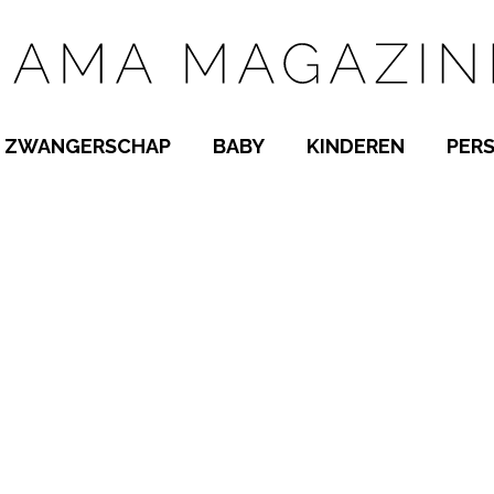
ZWANGERSCHAP
BABY
KINDEREN
PER
E NAMEN
ZWANGER WORDEN
BABYKAMER
PEUTER
 NAMEN
KWAALTJES
KRAAMTIJD
KLEUTER
AMEN
MISKRAAM
BABYKWAALTJES
TIENERS
MEN
VERLOF
BORSTVOEDING
SCHOOL
 A-Z
BEVALLING
SLAPEN
SPEELGOED
SLAPEN
KINDERZIEKTES