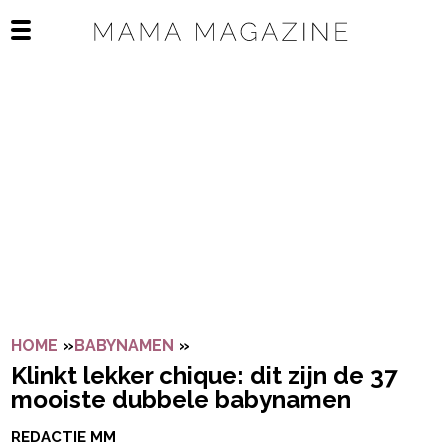
Navigatie overslaan
Open het mobiele menu
HOME
»
BABYNAMEN
»
KLINKT LEKKER CHIQUE: DIT Z
Klinkt lekker chique: dit zijn de 37
mooiste dubbele babynamen
REDACTIE MM