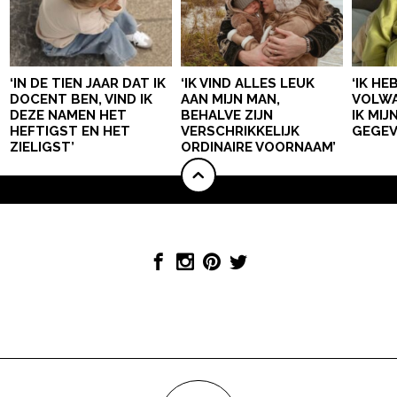
‘IN DE TIEN JAAR DAT IK
‘IK VIND ALLES LEUK
‘IK HE
DOCENT BEN, VIND IK
AAN MIJN MAN,
VOLWA
DEZE NAMEN HET
BEHALVE ZIJN
IK MI
HEFTIGST EN HET
VERSCHRIKKELIJK
GEGEV
ZIELIGST’
ORDINAIRE VOORNAAM’