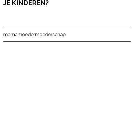
JE KINDEREN?
Post Views:
14
mama
moeder
moederschap
powered by