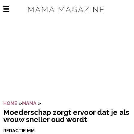
Navigatie overslaan
Open het mobiele menu
HOME
»
MAMA
»
MOEDERSCHAP ZORGT ERVOOR DAT J
Moederschap zorgt ervoor dat je als
vrouw sneller oud wordt
REDACTIE MM