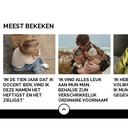
MEEST BEKEKEN
‘IN DE TIEN JAAR DAT IK
‘IK VIND ALLES LEUK
‘IK HE
DOCENT BEN, VIND IK
AAN MIJN MAN,
VOLWA
DEZE NAMEN HET
BEHALVE ZIJN
IK MI
HEFTIGST EN HET
VERSCHRIKKELIJK
GEGEV
ZIELIGST’
ORDINAIRE VOORNAAM’