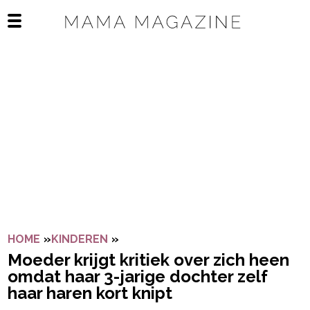
Navigatie overslaan
Open het mobiele menu
HOME
»
KINDEREN
»
MOEDER KRIJGT KRITIEK OVER ZI
Moeder krijgt kritiek over zich heen
omdat haar 3-jarige dochter zelf
haar haren kort knipt