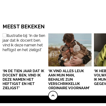
MEEST BEKEKEN
‘IN DE TIEN JAAR DAT IK
‘IK VIND ALLES LEUK
‘IK HE
DOCENT BEN, VIND IK
AAN MIJN MAN,
VOLWA
DEZE NAMEN HET
BEHALVE ZIJN
IK MI
HEFTIGST EN HET
VERSCHRIKKELIJK
GEGEV
ZIELIGST’
ORDINAIRE VOORNAAM’