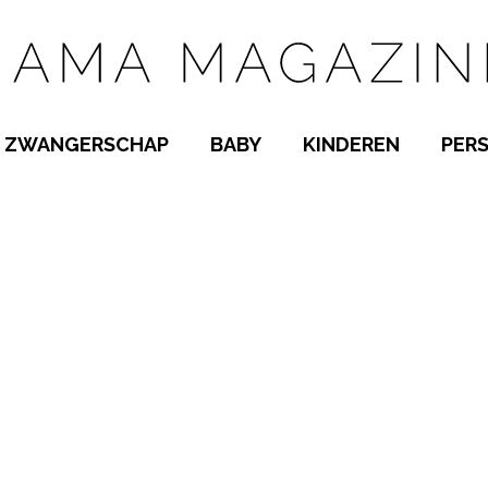
ZWANGERSCHAP
BABY
KINDEREN
PER
E NAMEN
ZWANGER WORDEN
BABYKAMER
PEUTER
 NAMEN
KWAALTJES
KRAAMTIJD
KLEUTER
AMEN
MISKRAAM
BABYKWAALTJES
TIENERS
MEN
VERLOF
BORSTVOEDING
SCHOOL
 A-Z
BEVALLING
SLAPEN
SPEELGOED
SLAPEN
KINDERZIEKTES