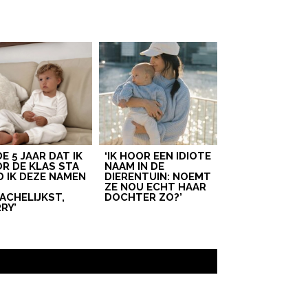
 DE 5 JAAR DAT IK
‘IK HOOR EEN IDIOTE
R DE KLAS STA
NAAM IN DE
D IK DEZE NAMEN
DIERENTUIN: NOEMT
T
ZE NOU ECHT HAAR
ACHELIJKST,
DOCHTER ZO?’
RY’