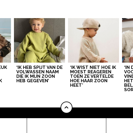
LEUK
‘IK HEB SPIJT VAN DE
‘IK WIST NIET HOE IK
‘IN
VOLWASSEN NAAM
MOEST REAGEREN
VOO
DIE IK MIJN ZOON
TOEN ZE VERTELDE
VIN
K
HEB GEGEVEN’
HOE HAAR ZOON
HE
HEET’
BEL
SOR