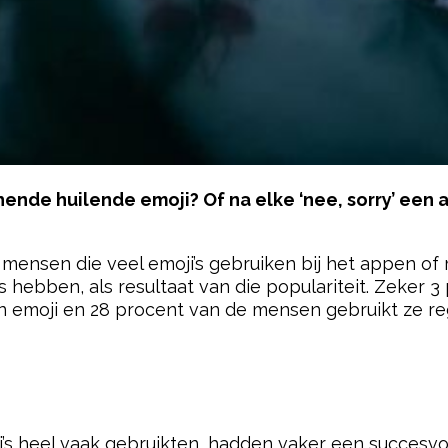
lachende huilende emoji? Of na elke ‘nee, sorry’ een
t mensen die veel emoji’s gebruiken bij het appen of 
 hebben, als resultaat van die populariteit. Zeker 
én emoji en 28 procent van de mensen gebruikt ze re
pow
i’s heel vaak gebruikten, hadden vaker een succesvoll