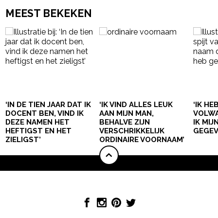
MEEST BEKEKEN
‘IN DE TIEN JAAR DAT IK
‘IK VIND ALLES LEUK
‘IK HE
DOCENT BEN, VIND IK
AAN MIJN MAN,
VOLWA
DEZE NAMEN HET
BEHALVE ZIJN
IK MI
HEFTIGST EN HET
VERSCHRIKKELIJK
GEGEV
ZIELIGST’
ORDINAIRE VOORNAAM’