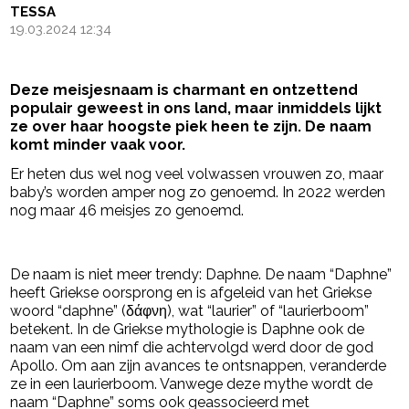
TESSA
19.03.2024 12:34
Deze meisjesnaam is charmant en ontzettend
populair geweest in ons land, maar inmiddels lijkt
ze over haar hoogste piek heen te zijn. De naam
komt minder vaak voor.
Er heten dus wel nog veel volwassen vrouwen zo, maar
baby’s worden amper nog zo genoemd. In 2022 werden
nog maar 46 meisjes zo genoemd.
- Advertentie -
powered by
De naam is niet meer trendy: Daphne. De naam “Daphne”
heeft Griekse oorsprong en is afgeleid van het Griekse
woord “daphne” (δάφνη), wat “laurier” of “laurierboom”
betekent. In de Griekse mythologie is Daphne ook de
naam van een nimf die achtervolgd werd door de god
Apollo. Om aan zijn avances te ontsnappen, veranderde
ze in een laurierboom. Vanwege deze mythe wordt de
naam “Daphne” soms ook geassocieerd met