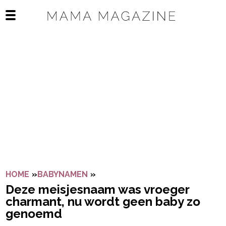
Navigatie overslaan
Open het mobiele menu
HOME
»
BABYNAMEN
»
DEZE MEISJESNAAM WAS VROE
Deze meisjesnaam was vroeger
charmant, nu wordt geen baby zo
genoemd