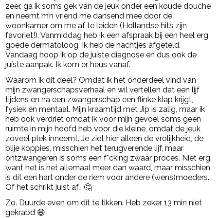
zeer, ga ik soms gek van de jeuk onder een koude douche
en neemt m’n vriend me dansend mee door de
woonkamer om me af te leiden (Hollandse hits zijn
favoriet!). Vanmiddag heb ik een afspraak bij een heel erg
goede dermatoloog. Ik heb de nachtjes afgeteld.
Vandaag hoop ik op de juíste diagnose en dus ook de
juíste aanpak. Ik kom er heus vanaf.
Waarom ik dit deel? Omdat ik het onderdeel vind van
mijn zwangerschapsverhaal en wil vertellen dat een lijf
tijdens en na een zwangerschap een flinke klap krijgt,
fysiek én mentaal. Mijn kraamtijd met Jip is zalig, maar ik
heb ook verdriet omdat ik voor mijn gevoel soms geen
ruimte in mijn hoofd heb voor die kleine, omdat de jeuk
zoveel plek inneemt. Je ziet hier alleen de vrolijkheid, de
blije koppies, misschien het terugverende lijf, maar
ontzwangeren is soms een f*cking zwaar proces. Niet erg,
want het is het allemaal meer dan waard, maar misschien
is dit een hart onder de riem voor andere (wens)moeders.
Of het schrikt juist af… 🤔
Zo. Duurde even om dit te tikken. Heb zeker 13 min niet
gekrabd 😆’