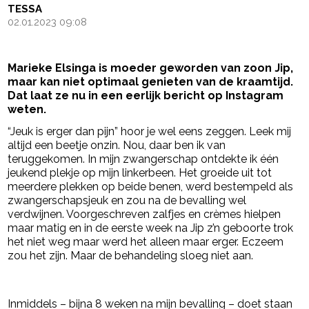
TESSA
02.01.2023 09:08
Marieke Elsinga is moeder geworden van zoon Jip,
maar kan niet optimaal genieten van de kraamtijd.
Dat laat ze nu in een eerlijk bericht op Instagram
weten.
“Jeuk is erger dan pijn” hoor je wel eens zeggen. Leek mij
altijd een beetje onzin. Nou, daar ben ik van
teruggekomen. In mijn zwangerschap ontdekte ik één
jeukend plekje op mijn linkerbeen. Het groeide uit tot
meerdere plekken op beide benen, werd bestempeld als
zwangerschapsjeuk en zou na de bevalling wel
verdwijnen. Voorgeschreven zalfjes en crèmes hielpen
maar matig en in de eerste week na Jip z’n geboorte trok
het niet weg maar werd het alleen maar erger. Eczeem
zou het zijn. Maar de behandeling sloeg niet aan.
- Advertentie -
powered by
Inmiddels – bijna 8 weken na mijn bevalling – doet staan