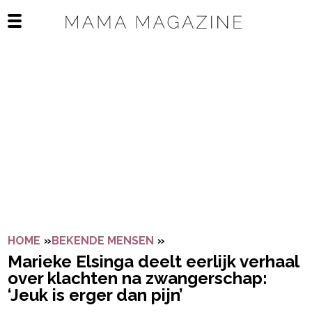
Navigatie overslaan
Open het mobiele menu
HOME
»
BEKENDE MENSEN
»
MARIEKE ELSINGA DEELT 
Marieke Elsinga deelt eerlijk verhaal
over klachten na zwangerschap:
‘Jeuk is erger dan pijn’