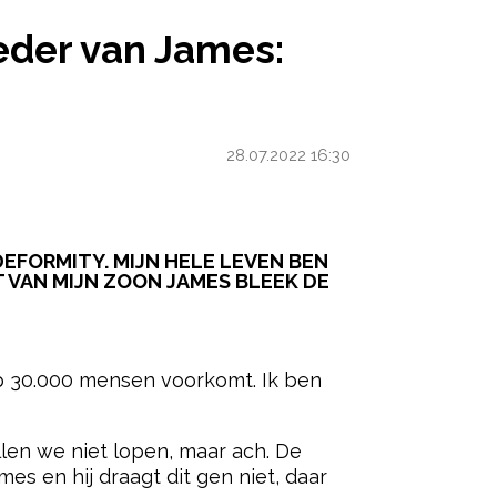
OEDER VAN JAMES: ‘DE VERZORGING BLIJKT PITTI
eder van James:
28.07.2022 16:30
DEFORMITY. MIJN HELE LEVEN BEN
T VAN MIJN ZOON JAMES BLEEK DE
ered by
 op 30.000 mensen voorkomt. Ik ben
len we niet lopen, maar ach. De
es en hij draagt dit gen niet, daar