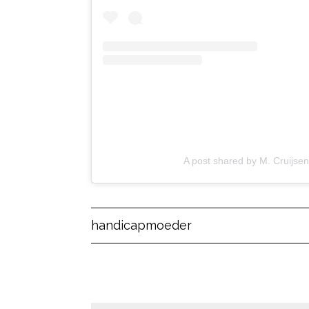
A post shared by M. Cruijse
Post Views:
28
handicap
moeder