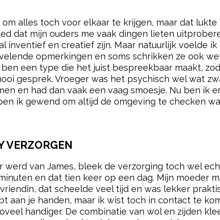
m alles toch voor elkaar te krijgen, maar dat lukte m
d dat mijn ouders me vaak dingen lieten uitproberen
 inventief en creatief zijn. Maar natuurlijk voelde ik
lende opmerkingen en soms schrikken ze ook wel. 
k ben een type die het juist bespreekbaar maakt, zod
oi gesprek. Vroeger was het psychisch wel wat zwaar
en en had dan vaak een vaag smoesje. Nu ben ik er 
 ben ik gewend om altijd de omgeving te checken waa
BY VERZORGEN
werd van James, bleek de verzorging toch wel echt 
minuten en dat tien keer op een dag. Mijn moeder 
iendin, dat scheelde veel tijd en was lekker praktis
ebt aan je handen, maar ik wist toch in contact te k
oveel handiger. De combinatie van wol en zijden klee