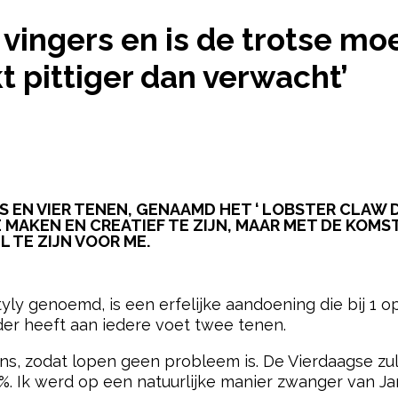
»
MARGOT HEEFT TWEE VINGERS EN IS DE TROTSE M
vingers en is de trotse mo
kt pittiger dan verwacht’
 EN VIER TENEN, GENAAMD HET ‘ LOBSTER CLAW 
 MAKEN EN CREATIEF TE ZIJN, MAAR MET DE KOMS
 TE ZIJN VOOR ME.
pow
tyly genoemd, is een erfelijke aandoening die bij 1
eder heeft aan iedere voet twee tenen.
s, zodat lopen geen probleem is. De Vierdaagse zul
%. Ik werd op een natuurlijke manier zwanger van Jam