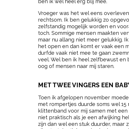
ben ik wel heel erg blij mee.
Vroeger was het wel eens overleven o
rechtsom. Ik ben gelukkig zo opgevoe
zelfstandig mogelijk worden en vooral
toch. Sommige mensen maakten verve
maar nu allang niet meer gelukkig. I
het open en dan komt er vaak een mo
durfde vaak niet mee te gaan zwemm
veel. Wel ben ik heel zelfbewust en
oog of mensen naar mij staren.
MET TWEE VINGERS EEN BA
Toen ik afgelopen november moeder 
met rompertjes duurde soms wel 15 
klittenband voor mij samen met een vr
niet praktisch als je een afwijking h
zijn dan wel een stuk duurder, maar z