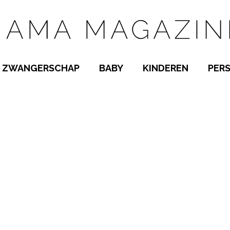
ZWANGERSCHAP
BABY
KINDEREN
PER
E NAMEN
ZWANGER WORDEN
BABYKAMER
PEUTER
 NAMEN
KWAALTJES
KRAAMTIJD
KLEUTER
AMEN
MISKRAAM
BABYKWAALTJES
TIENERS
MEN
VERLOF
BORSTVOEDING
SCHOOL
 A-Z
BEVALLING
SLAPEN
SPEELGOED
SLAPEN
KINDERZIEKTES