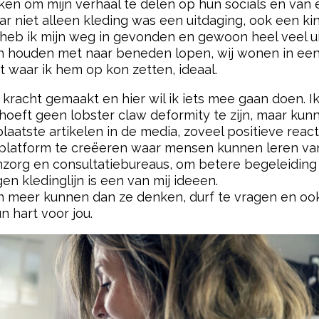
ken om mijn verhaal te delen op hun socials en van 
 niet alleen kleding was een uitdaging, ook een ki
ar heb ik mijn weg in gevonden en gewoon heel veel
 houden met naar beneden lopen, wij wonen in een ja
t waar ik hem op kon zetten, ideaal.
jn kracht gemaakt en hier wil ik iets mee gaan doen. 
eft geen lobster claw deformity te zijn, maar kunn
laatste artikelen in de media, zoveel positieve reac
 platform te creëeren waar mensen kunnen leren van 
mzorg en consultatiebureaus, om betere begeleidin
n kledinglijn is een van mij ideeen.
n meer kunnen dan ze denken, durf te vragen en ook 
hart voor jou.