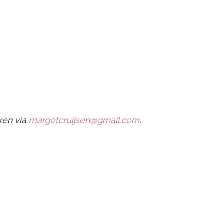
iken via
margotcruijsen@gmail.com
.