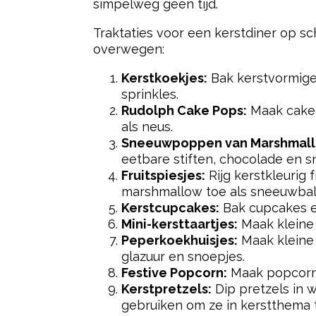
simpelweg geen tijd.
Traktaties voor een kerstdiner op sch
overwegen:
Kerstkoekjes:
Bak kerstvormige
sprinkles.
Rudolph Cake Pops:
Maak cake p
als neus.
Sneeuwpoppen van Marshmall
eetbare stiften, chocolade en s
Fruitspiesjes:
Rijg kerstkleurig 
marshmallow toe als sneeuwbal
Kerstcupcakes:
Bak cupcakes en
Mini-kersttaartjes:
Maak kleine 
Peperkoekhuisjes:
Maak kleine 
glazuur en snoepjes.
Festive Popcorn:
Maak popcorn 
Kerstpretzels:
Dip pretzels in 
gebruiken om ze in kerstthema 