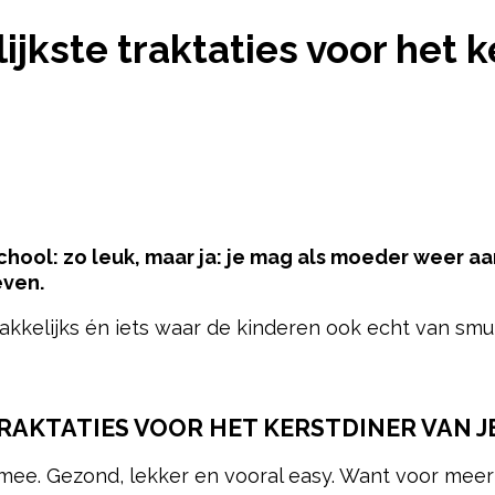
MAKKELIJKSTE TRAKTATIES VOOR HET KERSTDINER 
lijkste traktaties voor het 
school: zo leuk, maar ja: je mag als moeder weer a
even.
makkelijks én iets waar de kinderen ook echt van smul
pow
TRAKTATIES VOOR HET KERSTDINER VAN J
 mee. Gezond, lekker en vooral easy. Want voor meer