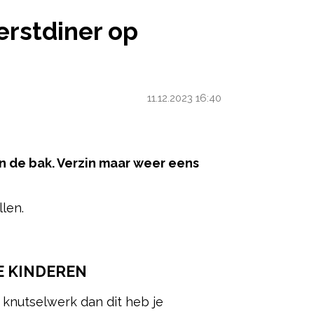
OP SCHOOL
kerstdiner op
11.12.2023 16:40
an de bak. Verzin maar weer eens
len.
ered by
E KINDEREN
 knutselwerk dan dit heb je