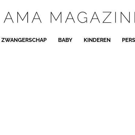
ZWANGERSCHAP
BABY
KINDEREN
PER
E NAMEN
ZWANGER WORDEN
BABYKAMER
PEUTER
 NAMEN
KWAALTJES
KRAAMTIJD
KLEUTER
AMEN
MISKRAAM
BABYKWAALTJES
TIENERS
MEN
VERLOF
BORSTVOEDING
SCHOOL
 A-Z
BEVALLING
SLAPEN
SPEELGOED
SLAPEN
KINDERZIEKTES