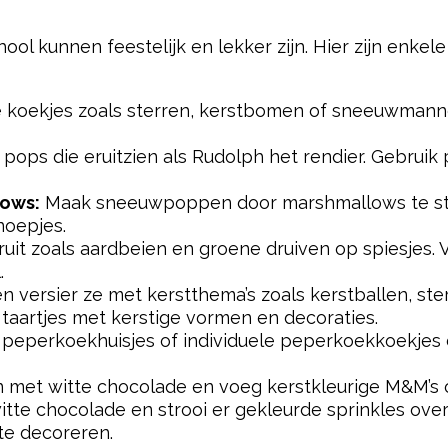
ool kunnen feestelijk en lekker zijn. Hier zijn enkele
 koekjes zoals sterren, kerstbomen of sneeuwmanne
ops die eruitzien als Rudolph het rendier. Gebruik
ows:
Maak sneeuwpoppen door marshmallows te sta
noepjes.
fruit zoals aardbeien en groene druiven op spiesjes.
.
 versier ze met kerstthema’s zoals kerstballen, ste
taartjes met kerstige vormen en decoraties.
peperkoekhuisjes of individuele peperkoekkoekjes 
met witte chocolade en voeg kerstkleurige M&M’s of
witte chocolade en strooi er gekleurde sprinkles ov
te decoreren.