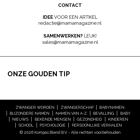
CONTACT
IDEE
VOOR EEN ARTIKEL
redactie@mamamagazine.nl
SAMENWERKEN?
LEUK!
sales@mamamagazine.nl
ONZE GOUDEN TIP
ZWANGER WORDEN
ZWANGERSCHAP
BABYNAMEN
BIJZONDERE NAMEN
NAMEN VAN A-Z
BEVALLING
BABY
NIEUWS
BEKENDE MENSEN
GEZONDHEID
KINDEREN
SCHOOL
PSYCHOLOGIE
PERSOONLIJKE VERHALEN
© 2026 Kompas Blend B.V. - Alle rechten voorbehouden