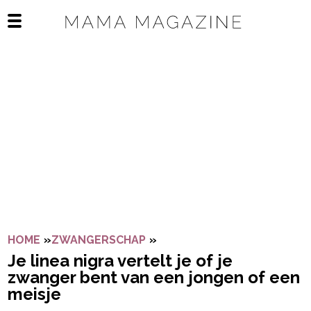
Navigatie overslaan
Open het mobiele menu
HOME
»
ZWANGERSCHAP
»
JE LINEA NIGRA VERTELT J
Je linea nigra vertelt je of je
zwanger bent van een jongen of een
meisje