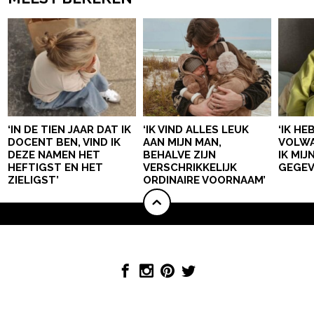
‘IN DE TIEN JAAR DAT IK
‘IK VIND ALLES LEUK
‘IK HE
DOCENT BEN, VIND IK
AAN MIJN MAN,
VOLWA
DEZE NAMEN HET
BEHALVE ZIJN
IK MI
HEFTIGST EN HET
VERSCHRIKKELIJK
GEGEV
ZIELIGST’
ORDINAIRE VOORNAAM’