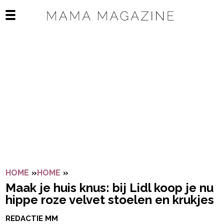
Navigatie overslaan
Open het mobiele menu
HOME
»
HOME
»
MAAK JE HUIS KNUS: BIJ LIDL KOOP J
Maak je huis knus: bij Lidl koop je nu
hippe roze velvet stoelen en krukjes
REDACTIE MM