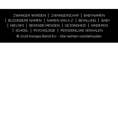
ZWANGER WORDEN
ZWANGERSCHAP
BABYNAMEN
BIJZONDERE NAMEN
NAMEN VAN A-Z
BEVALLING
BABY
NIEUWS
BEKENDE MENSEN
GEZONDHEID
KINDEREN
SCHOOL
PSYCHOLOGIE
PERSOONLIJKE VERHALEN
© 2026 Kompas Blend B.V. - Alle rechten voorbehouden