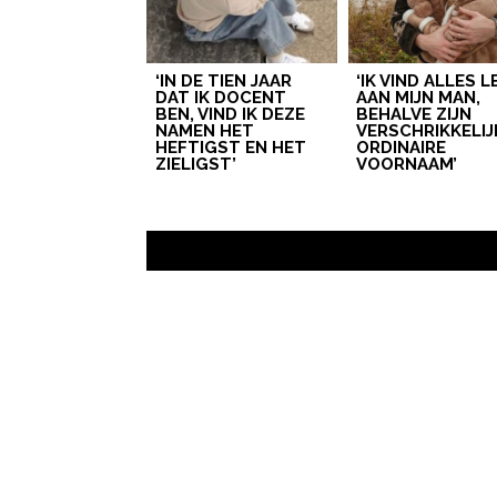
‘IN DE TIEN JAAR
‘IK VIND ALLES 
DAT IK DOCENT
AAN MIJN MAN,
BEN, VIND IK DEZE
BEHALVE ZIJN
NAMEN HET
VERSCHRIKKELIJ
HEFTIGST EN HET
ORDINAIRE
ZIELIGST’
VOORNAAM’