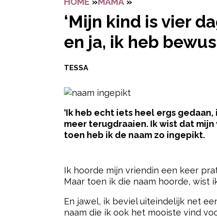
HOME
»
MAMA
»
‘MIJN KIND IS VIE
‘Mijn kind is vier 
en ja, ik heb bewu
TESSA
‘Ik heb echt iets heel ergs gedaan,
meer terugdraaien. Ik wist dat mijn
toen heb ik de naam zo ingepikt.
- Advertentie -
Ik hoorde mijn vriendin een keer pra
Maar toen ik die naam hoorde, wist i
En jawel, ik beviel uiteindelijk net 
naam die ik ook het mooiste vind voor