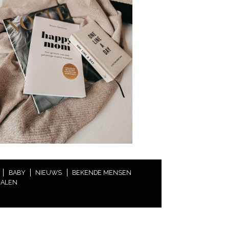
BABY
NIEUWS
BEKENDE MENSEN
HALEN