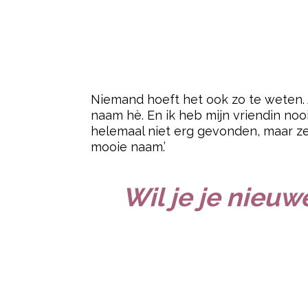
Niemand hoeft het ook zo te weten. A
naam hè. En ik heb mijn vriendin no
helemaal niet erg gevonden, maar ze
mooie naam.’
Wil je je nieu
Post Views:
94.328