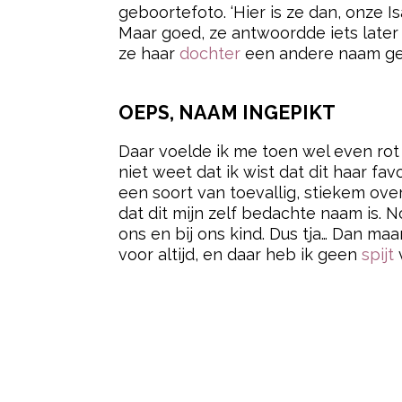
geboortefoto. ‘Hier is ze dan, onze Is
Maar goed, ze antwoordde iets later w
ze haar
dochter
een andere naam ge
OEPS, NAAM INGEPIKT
Daar voelde ik me toen wel even rot ov
niet weet dat ik wist dat dit haar fa
een soort van toevallig, stiekem ov
dat dit mijn zelf bedachte naam is. No
ons en bij ons kind. Dus tja… Dan m
voor altijd, en daar heb ik geen
spijt