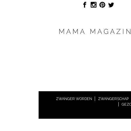
ZWANGER WORDEN
ZWANGERSCHAP
GEZO