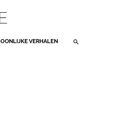
SOONLIJKE VERHALEN
Search on the website