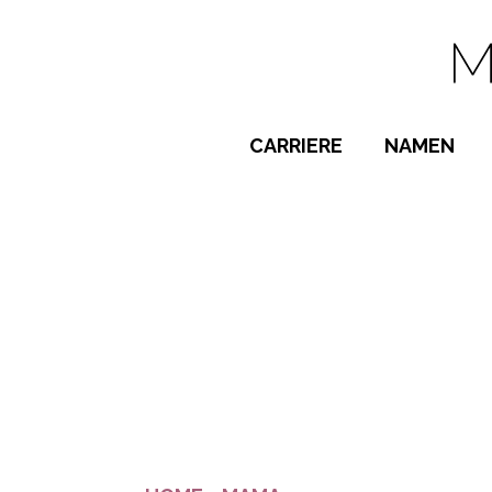
Navigatie overslaan
CARRIERE
NAMEN
BIJZONDER
POPULAIRE
JONGENSN
MEISJESNA
NAMEN VAN