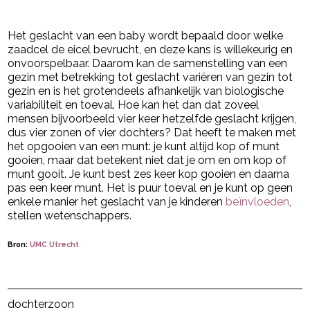
Het geslacht van een baby wordt bepaald door welke
zaadcel de eicel bevrucht, en deze kans is willekeurig en
onvoorspelbaar. Daarom kan de samenstelling van een
gezin met betrekking tot geslacht variëren van gezin tot
gezin en is het grotendeels afhankelijk van biologische
variabiliteit en toeval. Hoe kan het dan dat zoveel
mensen bijvoorbeeld vier keer hetzelfde geslacht krijgen,
dus vier zonen of vier dochters? Dat heeft te maken met
het opgooien van een munt: je kunt altijd kop of munt
gooien, maar dat betekent niet dat je om en om kop of
munt gooit. Je kunt best zes keer kop gooien en daarna
pas een keer munt. Het is puur toeval en je kunt op geen
enkele manier het geslacht van je kinderen
beïnvloeden
,
stellen wetenschappers.
Bron:
UMC Utrecht
- Advertentie -
powered by
Post Views:
604
dochter
zoon