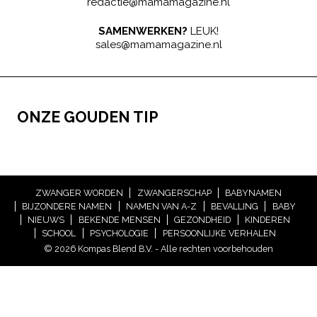
redactie@mamamagazine.nl
SAMENWERKEN?
LEUK!
sales@mamamagazine.nl
ONZE GOUDEN TIP
ZWANGER WORDEN
ZWANGERSCHAP
BABYNAMEN
BIJZONDERE NAMEN
NAMEN VAN A-Z
BEVALLING
BABY
NIEUWS
BEKENDE MENSEN
GEZONDHEID
KINDEREN
SCHOOL
PSYCHOLOGIE
PERSOONLIJKE VERHALEN
© 2026 Kompas Blend B.V. - Alle rechten voorbehouden