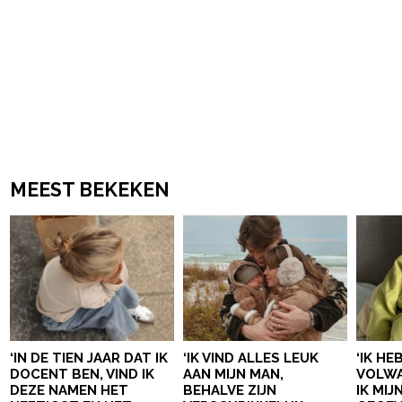
MEEST BEKEKEN
‘IN DE TIEN JAAR DAT IK
‘IK VIND ALLES LEUK
‘IK HE
DOCENT BEN, VIND IK
AAN MIJN MAN,
VOLWA
DEZE NAMEN HET
BEHALVE ZIJN
IK MI