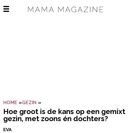
Navigatie overslaan
Open het mobiele menu
HOME
»
GEZIN
»
HOE GROOT IS DE KANS OP EEN GEMI
Hoe groot is de kans op een gemixt
gezin, met zoons én dochters?
EVA