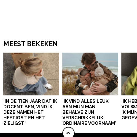
MEEST BEKEKEN
‘IN DE TIEN JAAR DAT IK
‘IK VIND ALLES LEUK
‘IK HE
DOCENT BEN, VIND IK
AAN MIJN MAN,
VOLWA
DEZE NAMEN HET
BEHALVE ZIJN
IK MI
HEFTIGST EN HET
VERSCHRIKKELIJK
GEGEV
ZIELIGST’
ORDINAIRE VOORNAAM’