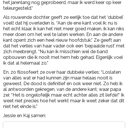
het jarenlang nog geprobeerd, maar ik werd keer op keer
teleurgesteld.”
Als rouwende dochter geeft ze eerlijk toe dat het ‘dubbel’
voelt dat hij overleden is. “Aan de ene kant voel ik: nu is
het echt klaar, ik kan het niet meer goed maken, ik kan niks
meer doen om het wel te laten werken. En aan de andere
kant opent zich een heel nieuw hoofdstuk.” Ze geeft aan
dat het verlies van haar vader ook een ‘bepaalde rust’ met
zich meebrengt. “Nu kan ik misschien wel de band
opbouwen die ik nooit met hem heb gehad. Eigenlijk voel
ik dat al helemaal zo.”
En, zo filosofeert ze over haar dubbele verlies: “Loslaten
van alles wat er had kunnen zijn maar helaas nooit is
geweest. De dood is definitief én ook weer niet. Zo heb ik
al antwoorden gekregen, van de andere kant, waar papa
zei: “Het is ongelofelijk maar echt achter alles zit liefde!” Ik
weet niet precies hoe het werkt maar ik weet zeker dat dit
niet het einde is.”
Jessie en Kaj samen: