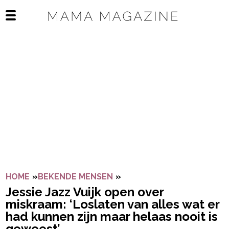
Navigatie overslaan
Open het mobiele menu
HOME
»
BEKENDE MENSEN
»
JESSIE JAZZ VUIJK OPEN
Jessie Jazz Vuijk open over
miskraam: ‘Loslaten van alles wat er
had kunnen zijn maar helaas nooit is
geweest’