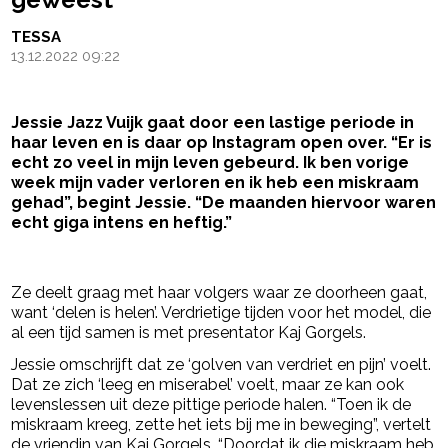
TESSA
13.12.2022 09:22
Jessie Jazz Vuijk gaat door een lastige periode in
haar leven en is daar op Instagram open over.
“Er is
echt zo veel in mijn leven gebeurd. Ik ben vorige
week mijn vader verloren en ik heb een miskraam
gehad”, begint Jessie. “De maanden hiervoor waren
echt giga intens en heftig.”
- Advertentie -
powered by
Ze deelt graag met haar volgers waar ze doorheen gaat,
want ‘delen is helen’. Verdrietige tijden voor het model, die
al een tijd samen is met presentator Kaj Gorgels.
Jessie omschrijft dat ze ‘golven van verdriet en pijn’ voelt.
Dat ze zich ‘leeg en miserabel’ voelt, maar ze kan ook
levenslessen uit deze pittige periode halen. “Toen ik de
miskraam kreeg, zette het iets bij me in beweging”, vertelt
de vriendin van Kaj Gorgels. “Doordat ik die miskraam heb