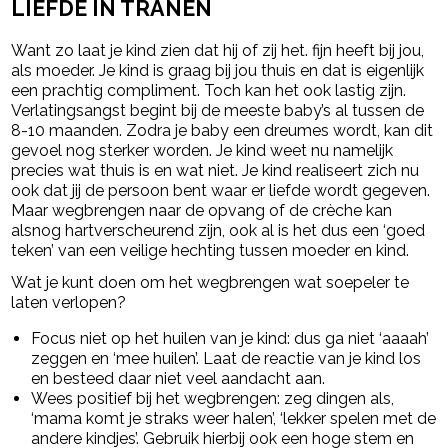
LIEFDE IN TRANEN
Want zo laat je kind zien dat hij of zij het. fijn heeft bij jou,
als moeder. Je kind is graag bij jou thuis en dat is eigenlijk
een prachtig compliment. Toch kan het ook lastig zijn.
Verlatingsangst begint bij de meeste baby’s al tussen de
8-10 maanden. Zodra je baby een dreumes wordt, kan dit
gevoel nog sterker worden. Je kind weet nu namelijk
precies wat thuis is en wat niet. Je kind realiseert zich nu
ook dat jij de persoon bent waar er liefde wordt gegeven.
Maar wegbrengen naar de opvang of de crèche kan
alsnog hartverscheurend zijn, ook al is het dus een ‘goed
teken’ van een veilige hechting tussen moeder en kind.
Wat je kunt doen om het wegbrengen wat soepeler te
laten verlopen?
Focus niet op het huilen van je kind: dus ga niet ‘aaaah’
zeggen en ‘mee huilen’. Laat de reactie van je kind los
en besteed daar niet veel aandacht aan.
Wees positief bij het wegbrengen: zeg dingen als,
‘mama komt je straks weer halen’, ‘lekker spelen met de
andere kindjes’. Gebruik hierbij ook een hoge stem en