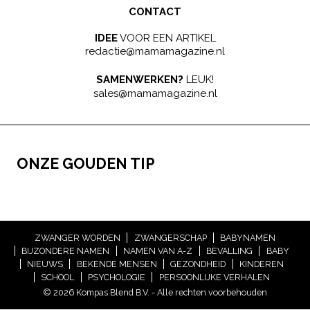
CONTACT
IDEE
VOOR EEN ARTIKEL
redactie@mamamagazine.nl
SAMENWERKEN?
LEUK!
sales@mamamagazine.nl
ONZE GOUDEN TIP
ZWANGER WORDEN
ZWANGERSCHAP
BABYNAMEN
BIJZONDERE NAMEN
NAMEN VAN A-Z
BEVALLING
BABY
NIEUWS
BEKENDE MENSEN
GEZONDHEID
KINDEREN
SCHOOL
PSYCHOLOGIE
PERSOONLIJKE VERHALEN
© 2026 Kompas Blend B.V. - Alle rechten voorbehouden