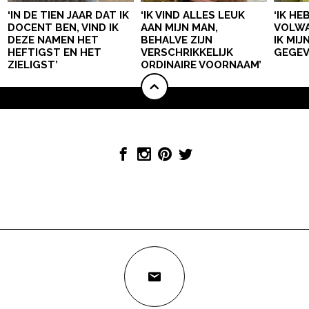
‘IN DE TIEN JAAR DAT IK
‘IK VIND ALLES LEUK
‘IK HE
DOCENT BEN, VIND IK
AAN MIJN MAN,
VOLWA
DEZE NAMEN HET
BEHALVE ZIJN
IK MI
HEFTIGST EN HET
VERSCHRIKKELIJK
GEGEV
ZIELIGST’
ORDINAIRE VOORNAAM’