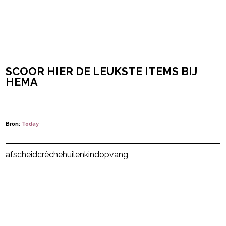
SCOOR HIER DE LEUKSTE ITEMS BIJ
HEMA
Bron:
Today
Post Views:
2.598
afscheid
crèche
huilen
kind
opvang
powered by