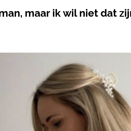
N MAN, MAAR IK WIL NIET DAT ZIJN ORDINAIRE FAMIL
man, maar ik wil niet dat zi