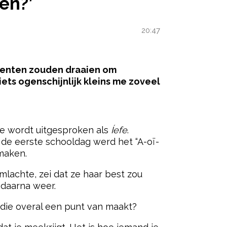
en?’
20:47
omenten zouden draaien om
iets ogenschijnlijk kleins me zoveel
ered by
ie wordt uitgesproken als
Íefe
.
p de eerste schooldag werd het “A-oï-
 maken.
limlachte, zei dat ze haar best zou
 daarna weer.
r die overal een punt van maakt?