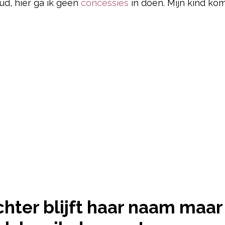
ud, hier ga ik geen
concessies
in doen. Mijn kind komt
pow
ochter blijft haar naam maa