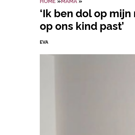
HOME
»
MAMA
»
‘IK BEN DOL OP MIJ
‘Ik ben dol op mijn 
op ons kind past’
EVA