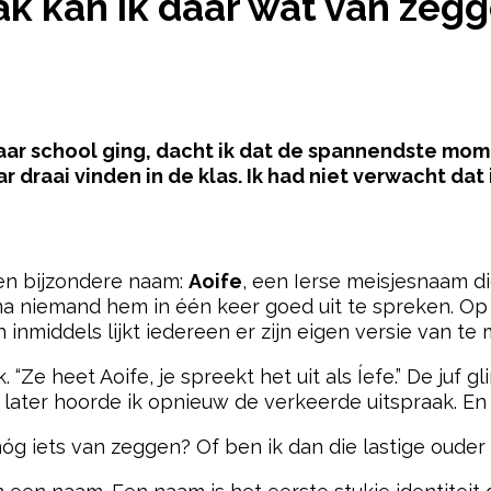
ak kan ik daar wat van zegg
naar school ging, dacht ik dat de spannendste m
r draai vinden in de klas. Ik had niet verwacht dat 
pow
n bijzondere naam:
Aoife
, een Ierse meisjesnaam d
bijna niemand hem in één keer goed uit te spreken. O
en inmiddels lijkt iedereen er zijn eigen versie van te
. “Ze heet Aoife, je spreekt het uit als Íefe.” De juf g
later hoorde ik opnieuw de verkeerde uitspraak. En
 nóg iets van zeggen? Of ben ik dan die lastige oude