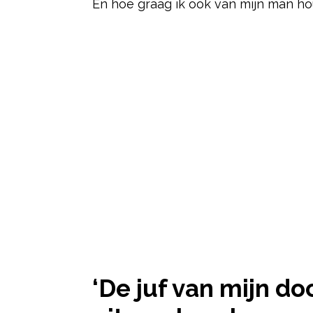
En hoe graag ik ook van mijn man ho
Post Views:
123
‘De juf van mijn d