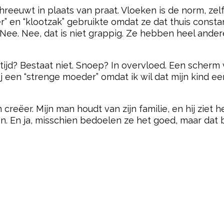
hreeuwt in plaats van praat. Vloeken is de norm, zelf
jer” en “klootzak” gebruikte omdat ze dat thuis const
” Nee. Nee, dat is niet grappig. Ze hebben heel ande
ijd? Bestaat niet. Snoep? In overvloed. Een scherm 
 een “strenge moeder” omdat ik wil dat mijn kind een
reëer. Mijn man houdt van zijn familie, en hij ziet he
n. En ja, misschien bedoelen ze het goed, maar dat 