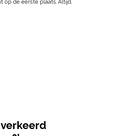
 op de eerste plaats. Altijd.
ered by
r verkeerd