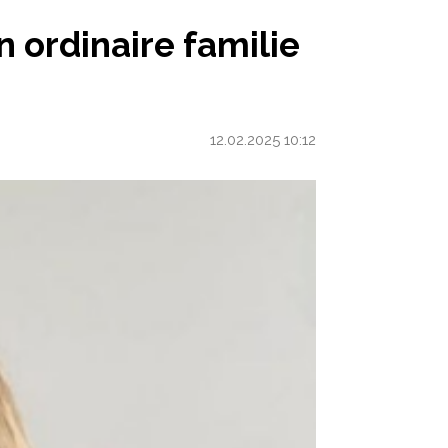
IE OP ONS KIND PAST’
jn ordinaire familie
12.02.2025 10:12