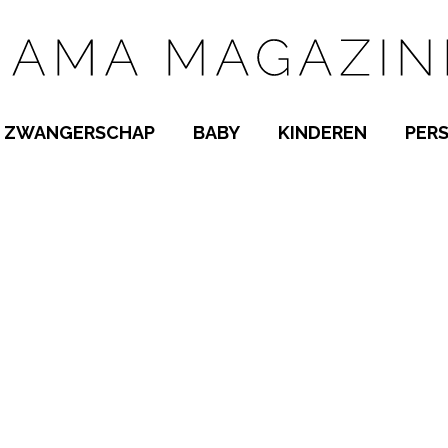
ZWANGERSCHAP
BABY
KINDEREN
PER
E NAMEN
ZWANGER WORDEN
BABYKAMER
PEUTER
 NAMEN
KWAALTJES
KRAAMTIJD
KLEUTER
AMEN
MISKRAAM
BABYKWAALTJES
TIENERS
MEN
VERLOF
BORSTVOEDING
SCHOOL
 A-Z
BEVALLING
SLAPEN
SPEELGOED
SLAPEN
KINDERZIEKTES