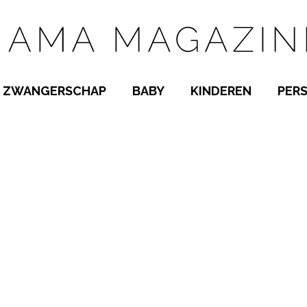
ZWANGERSCHAP
BABY
KINDEREN
PER
E NAMEN
ZWANGER WORDEN
BABYKAMER
PEUTER
 NAMEN
KWAALTJES
KRAAMTIJD
KLEUTER
AMEN
MISKRAAM
BABYKWAALTJES
TIENERS
MEN
VERLOF
BORSTVOEDING
SCHOOL
 A-Z
BEVALLING
SLAPEN
SPEELGOED
SLAPEN
KINDERZIEKTES