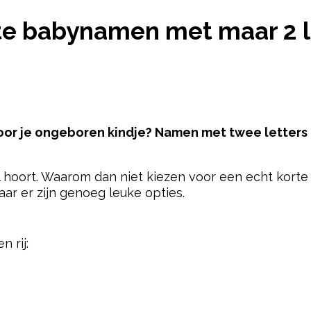
 11 LEUKSTE BABYNAMEN MET MAAR 2 LETTERS
kste babynamen met maar 2 l
oor je ongeboren kindje? Namen met twee letters
eel hoort. Waarom dan niet kiezen voor een echt kort
aar er zijn genoeg leuke opties.
pow
n rij: