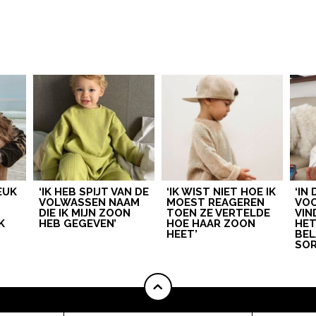
LEUK
‘IK HEB SPIJT VAN DE
‘IK WIST NIET HOE IK
‘IN
VOLWASSEN NAAM
MOEST REAGEREN
VOO
DIE IK MIJN ZOON
TOEN ZE VERTELDE
VIN
K
HEB GEGEVEN’
HOE HAAR ZOON
HE
HEET’
BEL
SOR