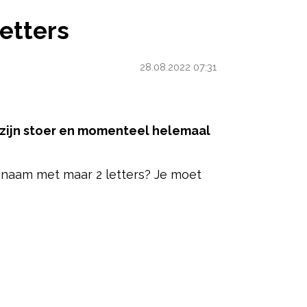
etters
28.08.2022 07:31
 zijn stoer en momenteel helemaal
e naam met maar 2 letters? Je moet
ered by