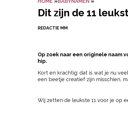
HOME
»
BABYNAMEN
»
DIT ZIJN DE
Dit zijn de 11 leu
REDACTIE MM
Op zoek naar een originele naam v
hip.
Kort en krachtig: dat is wat je nu v
een beetje creatief zijn misschien, m
- Advertentie -
Wij zetten de leukste 11 voor je op ee