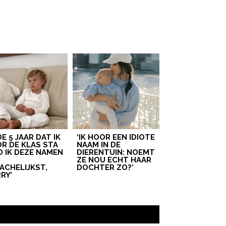
 DE 5 JAAR DAT IK
‘IK HOOR EEN IDIOTE
R DE KLAS STA
NAAM IN DE
D IK DEZE NAMEN
DIERENTUIN: NOEMT
T
ZE NOU ECHT HAAR
ACHELIJKST,
DOCHTER ZO?’
RY’