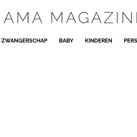
ZWANGERSCHAP
BABY
KINDEREN
PER
E NAMEN
ZWANGER WORDEN
BABYKAMER
PEUTER
 NAMEN
KWAALTJES
KRAAMTIJD
KLEUTER
AMEN
MISKRAAM
BABYKWAALTJES
TIENERS
MEN
VERLOF
BORSTVOEDING
SCHOOL
 A-Z
BEVALLING
SLAPEN
SPEELGOED
SLAPEN
KINDERZIEKTES