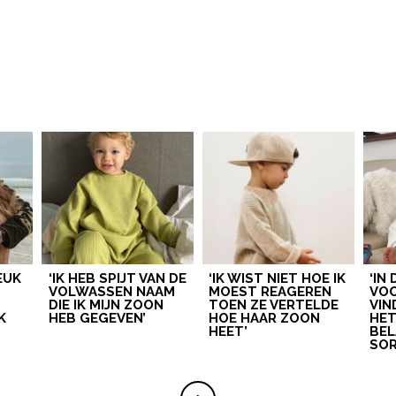
LEUK
‘IK HEB SPIJT VAN DE
‘IK WIST NIET HOE IK
‘IN
VOLWASSEN NAAM
MOEST REAGEREN
VOO
DIE IK MIJN ZOON
TOEN ZE VERTELDE
VIN
K
HEB GEGEVEN’
HOE HAAR ZOON
HE
HEET’
BEL
SOR