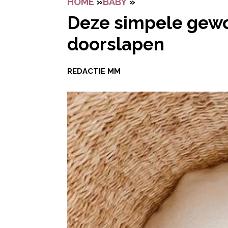
HOME
»
BABY
»
DEZE SIMPELE GEWO
Deze simpele gewo
doorslapen
REDACTIE MM