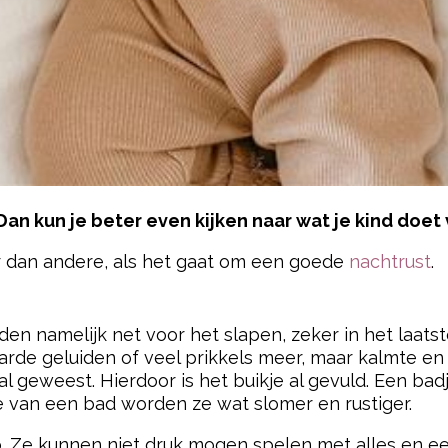
Dan kun je beter even kijken naar wat je kind doet 
 dan andere, als het gaat om een goede
nachtrust
.
pow
n namelijk net voor het slapen, zeker in het laatste 
rde geluiden of veel prikkels meer, maar kalmte en s
l geweest. Hierdoor is het buikje al gevuld. Een ba
e van een bad worden ze wat slomer en rustiger.
. Ze kunnen niet druk mogen spelen met alles en een m