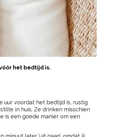
vóór het bedtijd is.
ered by
uur voordat het bedtijd is, rustig
tilte in huis. Ze drinken misschien
dje is een goede manier om een
inuut later ‘uit gaan’, omdat jij