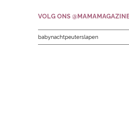
VOLG ONS @MAMAMAGAZINE
Post Views:
26
baby
nacht
peuter
slapen