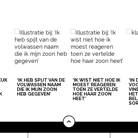
LEUK
‘IK HEB SPIJT VAN DE
‘IK WIST NIET HOE IK
‘IN
VOLWASSEN NAAM
MOEST REAGEREN
VOO
DIE IK MIJN ZOON
TOEN ZE VERTELDE
VIN
K
HEB GEGEVEN’
HOE HAAR ZOON
HE
HEET’
BEL
SOR