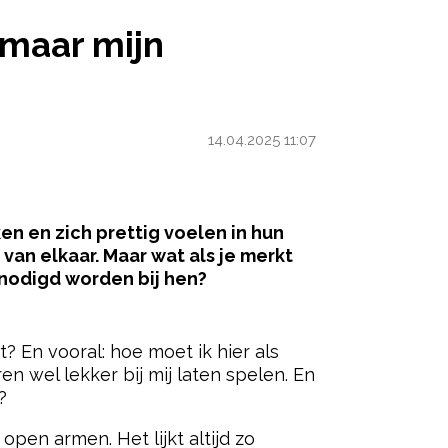
INDEREN WORDEN DAAR NIET UITGENODIGD’
 maar mijn
14.04.2025 11:07
en en zich prettig voelen in hun
van elkaar. Maar wat als je merkt
enodigd worden bij hen?
ered by
? En vooral: hoe moet ik hier als
 wel lekker bij mij laten spelen. En
?
open armen. Het lijkt altijd zo