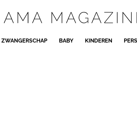
ZWANGERSCHAP
BABY
KINDEREN
PER
E NAMEN
ZWANGER WORDEN
BABYKAMER
PEUTER
 NAMEN
KWAALTJES
KRAAMTIJD
KLEUTER
AMEN
MISKRAAM
BABYKWAALTJES
TIENERS
MEN
VERLOF
BORSTVOEDING
SCHOOL
 A-Z
BEVALLING
SLAPEN
SPEELGOED
SLAPEN
KINDERZIEKTES