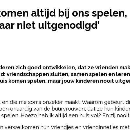
REN KOMEN ALTIJD BIJ ONS SPELEN, MAAR MIJN K
omen altijd bij ons spelen,
ar niet uitgenodigd’
kinderen zich goed ontwikkelen, dat ze vrienden mak
jd: vriendschappen sluiten, samen spelen en leren 
 thuis komen spelen, maar jouw kinderen nooit uitg
pow
aat en die me soms onzeker maakt. Waarom gebeurt dit
n onaardig van de buurvrouwen, dat ze hun kinderen
pelen. Hoezo heb ik altijd een huis vol? En zij nooit
 en verwelkomen hun vriendjes en vriendinnetjes met 