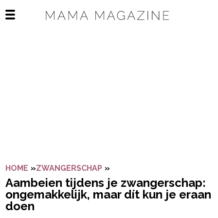
Navigatie overslaan
Open het mobiele menu
HOME
»
ZWANGERSCHAP
»
AAMBEIEN TIJDENS JE ZWA
Aambeien tijdens je zwangerschap:
ongemakkelijk, maar dít kun je eraan
doen