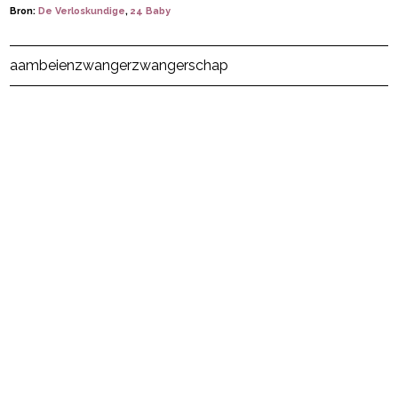
Bron:
De Verloskundige
,
24 Baby
Post Views:
36
aambeien
zwanger
zwangerschap
powered by