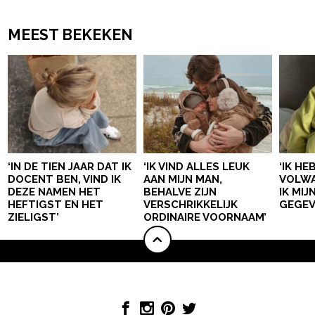
MEEST BEKEKEN
‘IN DE TIEN JAAR DAT IK
‘IK VIND ALLES LEUK
‘IK HE
DOCENT BEN, VIND IK
AAN MIJN MAN,
VOLWA
DEZE NAMEN HET
BEHALVE ZIJN
IK MI
HEFTIGST EN HET
VERSCHRIKKELIJK
GEGEV
ZIELIGST’
ORDINAIRE VOORNAAM’