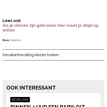
Lees ook
Als je vliezen zijn gebroken: hier moet je áltijd op
letten
Bron:
Parents
Post Views:
826
bevallen
bevalling
vliezen breken
powered by
OOK INTERESSANT
BEVALLING