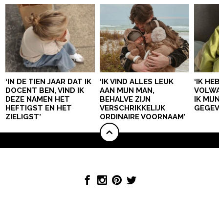
‘IN DE TIEN JAAR DAT IK
‘IK VIND ALLES LEUK
‘IK HE
DOCENT BEN, VIND IK
AAN MIJN MAN,
VOLWA
DEZE NAMEN HET
BEHALVE ZIJN
IK MI
HEFTIGST EN HET
VERSCHRIKKELIJK
GEGEV
ZIELIGST’
ORDINAIRE VOORNAAM’