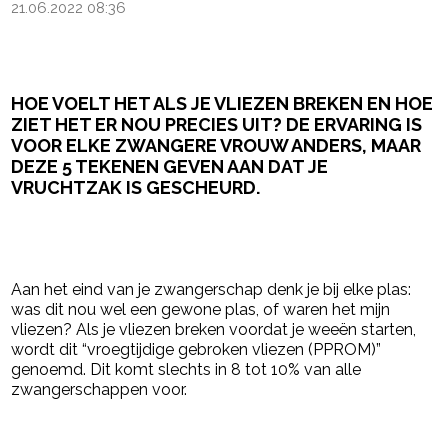
21.06.2022 08:36
HOE VOELT HET ALS JE VLIEZEN BREKEN EN HOE
ZIET HET ER NOU PRECIES UIT? DE ERVARING IS
VOOR ELKE ZWANGERE VROUW ANDERS, MAAR
DEZE 5 TEKENEN GEVEN AAN DAT JE
VRUCHTZAK IS GESCHEURD.
- Advertentie -
powered by
Aan het eind van je zwangerschap denk je bij elke plas:
was dit nou wel een gewone plas, of waren het mijn
vliezen? Als je vliezen breken voordat je weeën starten,
wordt dit “vroegtijdige gebroken vliezen (PPROM)”
genoemd. Dit komt slechts in 8 tot 10% van alle
zwangerschappen voor.
- Advertentie -
powered by