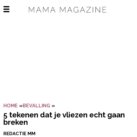
Navigatie overslaan
Open het mobiele menu
HOME
»
BEVALLING
»
5 TEKENEN DAT JE VLIEZEN ECH
5 tekenen dat je vliezen echt gaan
breken
REDACTIE MM