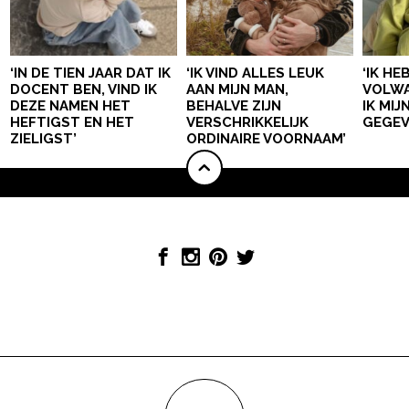
‘IN DE TIEN JAAR DAT IK
‘IK VIND ALLES LEUK
‘IK HE
DOCENT BEN, VIND IK
AAN MIJN MAN,
VOLWA
DEZE NAMEN HET
BEHALVE ZIJN
IK MI
HEFTIGST EN HET
VERSCHRIKKELIJK
GEGEV
ZIELIGST’
ORDINAIRE VOORNAAM’