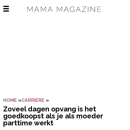
Navigatie overslaan
Open het mobiele menu
HOME
»
CARRIERE
»
ZOVEEL DAGEN OPVANG IS HET G
Zoveel dagen opvang is het
goedkoopst als je als moeder
parttime werkt