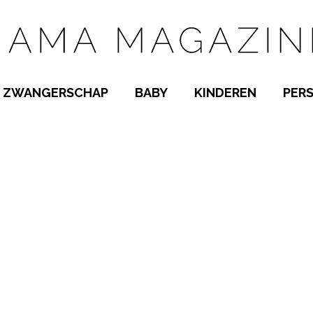
ZWANGERSCHAP
BABY
KINDEREN
PER
E NAMEN
ZWANGER WORDEN
BABYKAMER
PEUTER
 NAMEN
KWAALTJES
KRAAMTIJD
KLEUTER
AMEN
MISKRAAM
BABYKWAALTJES
TIENERS
MEN
VERLOF
BORSTVOEDING
SCHOOL
 A-Z
BEVALLING
SLAPEN
SPEELGOED
SLAPEN
KINDERZIEKTES