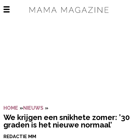
Navigatie overslaan
Open het mobiele menu
HOME
»
NIEUWS
»
WE KRIJGEN EEN SNIKHETE ZOMER: 
We krijgen een snikhete zomer: ’30
graden is het nieuwe normaal’
REDACTIE MM