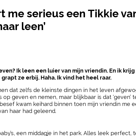
URT ME SERIEUS EEN TIKKIE VAN 50 CENT ALS IK EE
rt me serieus een Tikkie va
haar leen’
even? Ik leen een luier van mijn vriendin. En ik kri
, grapt ze erbij. Haha. Ik vind het heel raar.
en dat zelfs de kleinste dingen in het leven afgew
s op geven en nemen, maar blijkbaar is dat ‘geven’ 
t besef kwam keihard binnen toen mijn vriendin me 
 van haar had geleend.
pow
s, een middagje in het park. Alles leek perfect, to