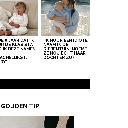
 DE 5 JAAR DAT IK
‘IK HOOR EEN IDIOTE
R DE KLAS STA
NAAM IN DE
D IK DEZE NAMEN
DIERENTUIN: NOEMT
T
ZE NOU ECHT HAAR
ACHELIJKST,
DOCHTER ZO?’
RY’
 GOUDEN TIP