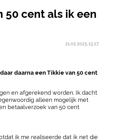
N KEER EEN LUIER VAN HAAR LEEN’
n 50 cent als ik een
21.02.2025 13:27
jg daar daarna een Tikkie van 50 cent
ogen en afgerekend worden. Ik dacht
tegenwoordig alleen mogelijk met
een betaalverzoek van 50 cent
ered by
tdat ik me realiseerde dat ik net die