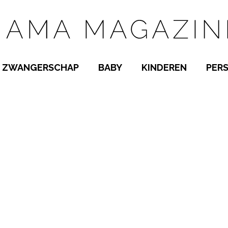
ZWANGERSCHAP
BABY
KINDEREN
PER
E NAMEN
ZWANGER WORDEN
BABYKAMER
PEUTER
 NAMEN
KWAALTJES
KRAAMTIJD
KLEUTER
AMEN
MISKRAAM
BABYKWAALTJES
TIENERS
MEN
VERLOF
BORSTVOEDING
SCHOOL
 A-Z
BEVALLING
SLAPEN
SPEELGOED
SLAPEN
KINDERZIEKTES