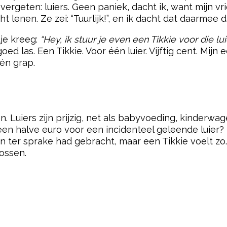
rgeten: luiers. Geen paniek, dacht ik, want mijn vri
t lenen. Ze zei: “Tuurlijk!”, en ik dacht dat daarmee 
tje kreeg:
“Hey, ik stuur je even een Tikkie voor die luie
ed las. Een Tikkie. Voor één luier. Vijftig cent. Mijn 
én grap.
n. Luiers zijn prijzig, net als babyvoeding, kinderwa
n halve euro voor een incidenteel geleende luier? I
n ter sprake had gebracht, maar een Tikkie voelt zo… 
ossen.