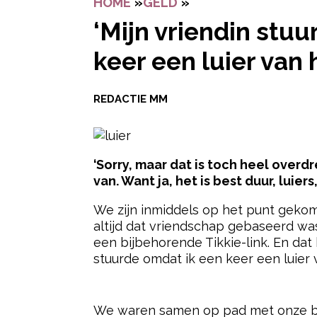
HOME
»
GELD
»
‘MIJN VRIENDIN STU
‘Mijn vriendin stuu
keer een luier van 
REDACTIE MM
‘Sorry, maar dat is toch heel overdr
van. Want ja, het is best duur, luiers
We zijn inmiddels op het punt gekom
altijd dat vriendschap gebaseerd wa
een bijbehorende Tikkie-link. En da
stuurde omdat ik een keer een luier
- Advertentie -
We waren samen op pad met onze baby’