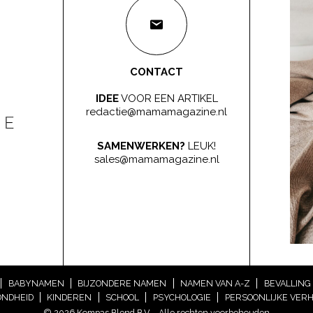
CONTACT
IDEE
VOOR EEN ARTIKEL
redactie@mamamagazine.nl
SAMENWERKEN?
LEUK!
sales@mamamagazine.nl
BABYNAMEN
BIJZONDERE NAMEN
NAMEN VAN A-Z
BEVALLING
NDHEID
KINDEREN
SCHOOL
PSYCHOLOGIE
PERSOONLIJKE VER
© 2026 Kompas Blend B.V. - Alle rechten voorbehouden