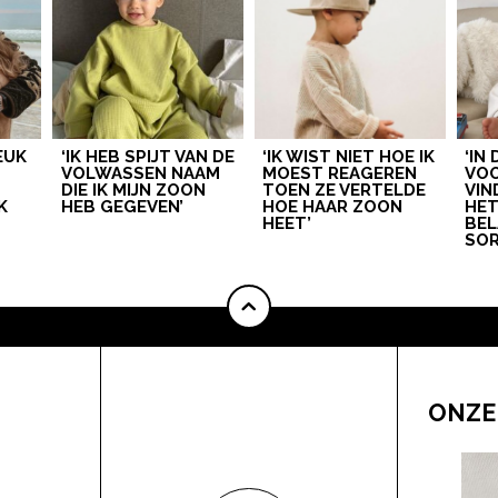
LEUK
‘IK HEB SPIJT VAN DE
‘IK WIST NIET HOE IK
‘IN
VOLWASSEN NAAM
MOEST REAGEREN
VOO
DIE IK MIJN ZOON
TOEN ZE VERTELDE
VIN
K
HEB GEGEVEN’
HOE HAAR ZOON
HE
HEET’
BEL
SOR
ONZE