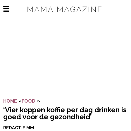
Navigatie overslaan
Open het mobiele menu
HOME
»
FOOD
»
‘VIER KOPPEN KOFFIE PER DAG DRINK
‘Vier koppen koffie per dag drinken is
goed voor de gezondheid’
REDACTIE MM