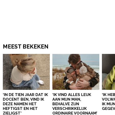
MEEST BEKEKEN
‘IN DE TIEN JAAR DAT IK
‘IK VIND ALLES LEUK
‘IK HE
DOCENT BEN, VIND IK
AAN MIJN MAN,
VOLWA
DEZE NAMEN HET
BEHALVE ZIJN
IK MI
HEFTIGST EN HET
VERSCHRIKKELIJK
GEGEV
ZIELIGST’
ORDINAIRE VOORNAAM’