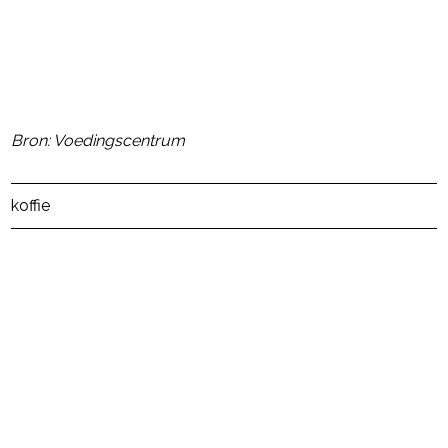
- Advertentie -
powered by
Bron: Voedingscentrum
Post Views:
4
koffie
powered by