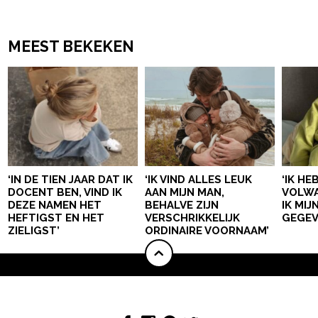
MEEST BEKEKEN
‘IN DE TIEN JAAR DAT IK
‘IK VIND ALLES LEUK
‘IK HE
DOCENT BEN, VIND IK
AAN MIJN MAN,
VOLWA
DEZE NAMEN HET
BEHALVE ZIJN
IK MI
HEFTIGST EN HET
VERSCHRIKKELIJK
GEGEV
ZIELIGST’
ORDINAIRE VOORNAAM’