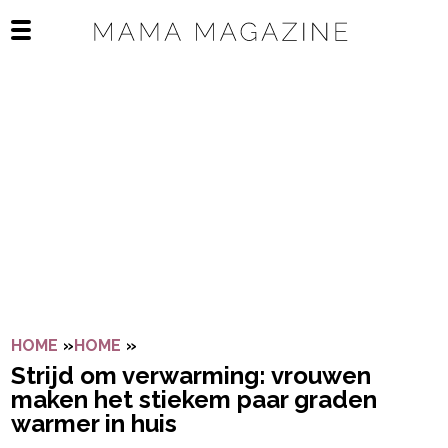
Navigatie overslaan
Open het mobiele menu
HOME
»
HOME
»
STRIJD OM VERWARMING: VROUWEN MA
Strijd om verwarming: vrouwen
maken het stiekem paar graden
warmer in huis