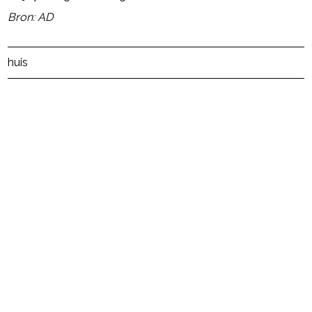
Bron: AD
Post Views:
17
huis
powered by