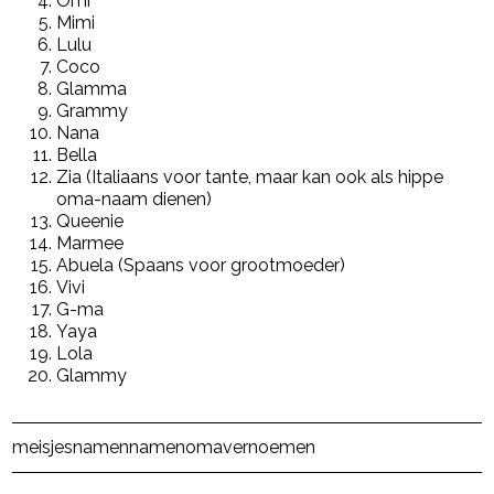
Omi
Mimi
Lulu
Coco
Glamma
Grammy
Nana
Bella
Zia (Italiaans voor tante, maar kan ook als hippe
oma-naam dienen)
Queenie
Marmee
Abuela (Spaans voor grootmoeder)
Vivi
G-ma
Yaya
Lola
Glammy
Post Views:
36.962
meisjesnamen
namen
oma
vernoemen