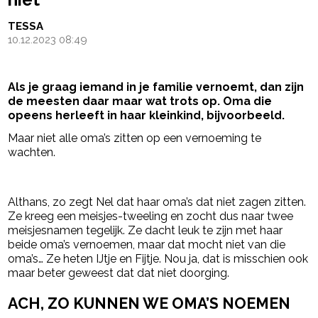
TESSA
10.12.2023 08:49
Als je graag iemand in je familie vernoemt, dan zijn
de meesten daar maar wat trots op. Oma die
opeens herleeft in haar kleinkind, bijvoorbeeld.
Maar niet alle oma’s zitten op een vernoeming te
wachten.
- Advertentie -
powered by
Althans, zo zegt Nel dat haar oma’s dat niet zagen zitten.
Ze kreeg een meisjes-tweeling en zocht dus naar twee
meisjesnamen tegelijk. Ze dacht leuk te zijn met haar
beide oma’s vernoemen, maar dat mocht niet van die
oma’s… Ze heten IJtje en Fijtje. Nou ja, dat is misschien ook
maar beter geweest dat dat niet doorging.
ACH, ZO KUNNEN WE OMA’S NOEMEN