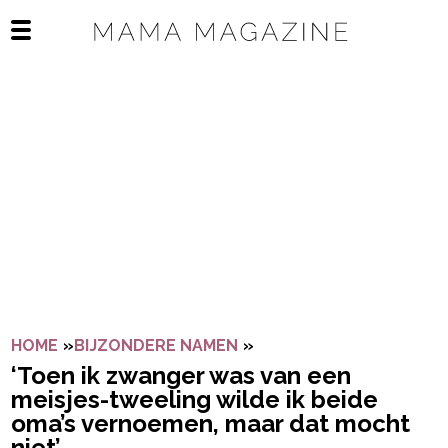
Navigatie overslaan
Open het mobiele menu
HOME
»
BIJZONDERE NAMEN
»
‘TOEN IK ZWANGER WAS
‘Toen ik zwanger was van een
meisjes-tweeling wilde ik beide
oma’s vernoemen, maar dat mocht
niet’