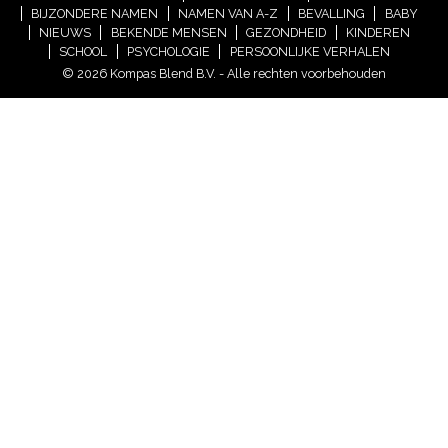
BIJZONDERE NAMEN
NAMEN VAN A-Z
BEVALLING
BABY
NIEUWS
BEKENDE MENSEN
GEZONDHEID
KINDEREN
SCHOOL
PSYCHOLOGIE
PERSOONLIJKE VERHALEN
© 2026 Kompas Blend B.V. - Alle rechten voorbehouden