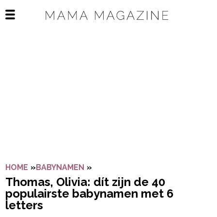
Navigatie overslaan
Open het mobiele menu
HOME
»
BABYNAMEN
»
THOMAS, OLIVIA: DÍT ZIJN DE 
Thomas, Olivia: dít zijn de 40
populairste babynamen met 6
letters