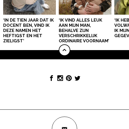
‘IN DE TIEN JAAR DAT IK
‘IK VIND ALLES LEUK
‘IK HE
DOCENT BEN, VIND IK
AAN MIJN MAN,
VOLWA
DEZE NAMEN HET
BEHALVE ZIJN
IK MI
HEFTIGST EN HET
VERSCHRIKKELIJK
GEGEV
ZIELIGST’
ORDINAIRE VOORNAAM’