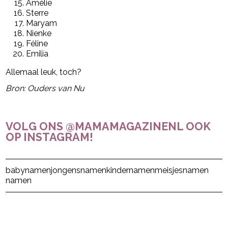
Amélie
Sterre
Maryam
Nienke
Féline
Emilia
Allemaal leuk, toch?
Bron: Ouders van Nu
VOLG ONS @MAMAMAGAZINENL OOK
OP INSTAGRAM!
Post Views:
264
babynamen
jongensnamen
kindernamen
meisjesnamen
namen
powered by