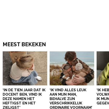
MEEST BEKEKEN
‘IN DE TIEN JAAR DAT IK
‘IK VIND ALLES LEUK
‘IK HE
DOCENT BEN, VIND IK
AAN MIJN MAN,
VOLWA
DEZE NAMEN HET
BEHALVE ZIJN
IK MI
HEFTIGST EN HET
VERSCHRIKKELIJK
GEGEV
ZIELIGST’
ORDINAIRE VOORNAAM’