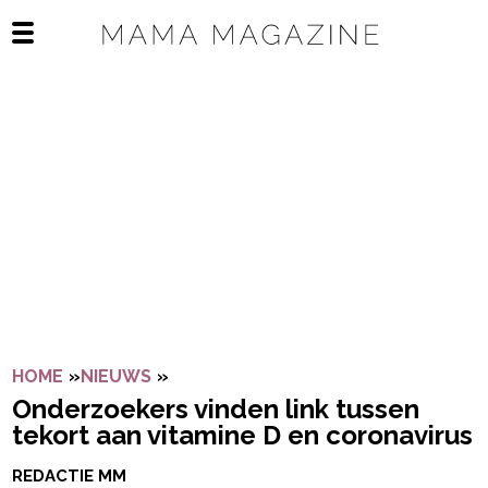
Navigatie overslaan
Open het mobiele menu
HOME
»
NIEUWS
»
ONDERZOEKERS VINDEN LINK TUSSE
Onderzoekers vinden link tussen
tekort aan vitamine D en coronavirus
REDACTIE MM