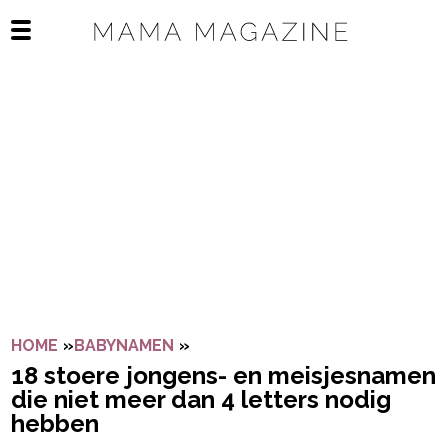
Navigatie overslaan
Open het mobiele menu
HOME
»
BABYNAMEN
»
18 STOERE JONGENS- EN MEISJ
18 stoere jongens- en meisjesnamen
die niet meer dan 4 letters nodig
hebben