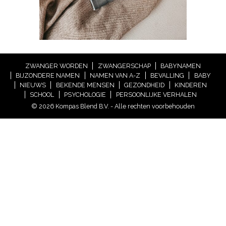
ZWANGER WORDEN
ZWANGERSCHAP
BABYNAMEN
BIJZONDERE NAMEN
NAMEN VAN A-Z
BEVALLING
BABY
NIEUWS
BEKENDE MENSEN
GEZONDHEID
KINDEREN
SCHOOL
PSYCHOLOGIE
PERSOONLIJKE VERHALEN
© 2026 Kompas Blend B.V. - Alle rechten voorbehouden