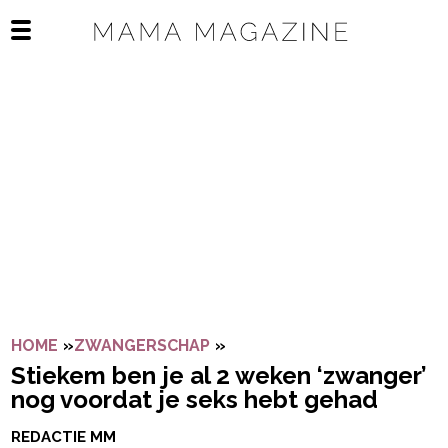
Navigatie overslaan
Open het mobiele menu
HOME
»
ZWANGERSCHAP
»
STIEKEM BEN JE AL 2 WEK
Stiekem ben je al 2 weken ‘zwanger’
nog voordat je seks hebt gehad
REDACTIE MM