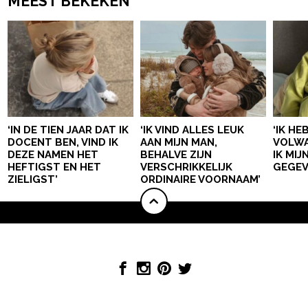
MEEST BEKEKEN
‘IN DE TIEN JAAR DAT IK
‘IK VIND ALLES LEUK
‘IK HE
DOCENT BEN, VIND IK
AAN MIJN MAN,
VOLWA
DEZE NAMEN HET
BEHALVE ZIJN
IK MI
HEFTIGST EN HET
VERSCHRIKKELIJK
GEGEV
ZIELIGST’
ORDINAIRE VOORNAAM’