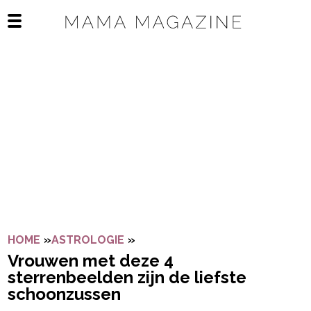
Navigatie overslaan
Open het mobiele menu
HOME
»
ASTROLOGIE
»
VROUWEN MET DEZE 4 STERRE
Vrouwen met deze 4
sterrenbeelden zijn de liefste
schoonzussen