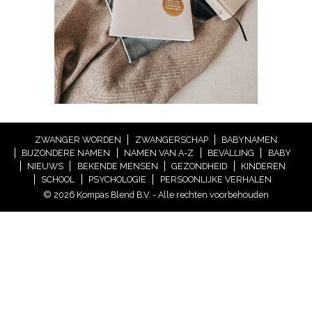
ZWANGER WORDEN
ZWANGERSCHAP
BABYNAMEN
BIJZONDERE NAMEN
NAMEN VAN A-Z
BEVALLING
BABY
NIEUWS
BEKENDE MENSEN
GEZONDHEID
KINDEREN
SCHOOL
PSYCHOLOGIE
PERSOONLIJKE VERHALEN
© 2026 Kompas Blend B.V. - Alle rechten voorbehouden