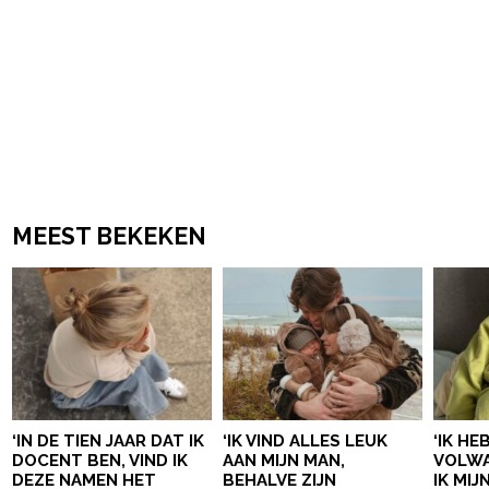
MEEST BEKEKEN
‘IN DE TIEN JAAR DAT IK
‘IK VIND ALLES LEUK
‘IK HE
DOCENT BEN, VIND IK
AAN MIJN MAN,
VOLWA
DEZE NAMEN HET
BEHALVE ZIJN
IK MI