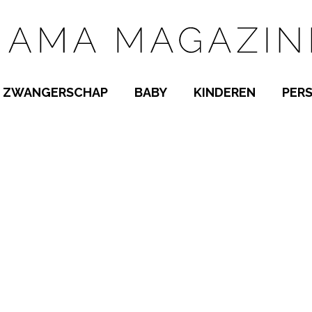
ZWANGERSCHAP
BABY
KINDEREN
PER
E NAMEN
ZWANGER WORDEN
BABYKAMER
PEUTER
 NAMEN
KWAALTJES
KRAAMTIJD
KLEUTER
AMEN
MISKRAAM
BABYKWAALTJES
TIENERS
MEN
VERLOF
BORSTVOEDING
SCHOOL
 A-Z
BEVALLING
SLAPEN
SPEELGOED
SLAPEN
KINDERZIEKTES