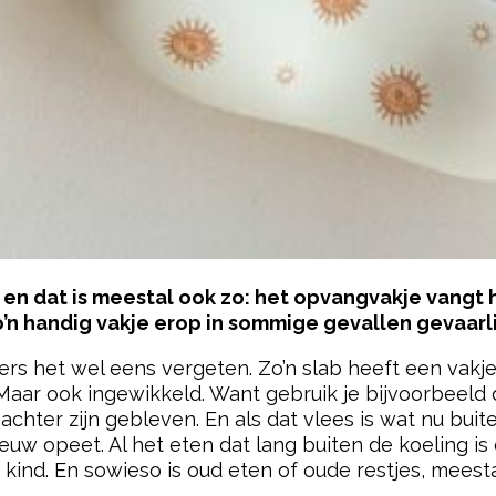
 en dat is meestal ook zo: het opvangvakje vangt h
n handig vakje erop in sommige gevallen gevaarlijk 
rs het wel eens vergeten. Zo’n slab heeft een vakje
 Maar ook ingewikkeld. Want gebruik je bijvoorbeeld 
chter zijn gebleven. En als dat vlees is wat nu bui
nieuw opeet. Al het eten dat lang buiten de koeling is 
e kind. En sowieso is oud eten of oude restjes, meesta