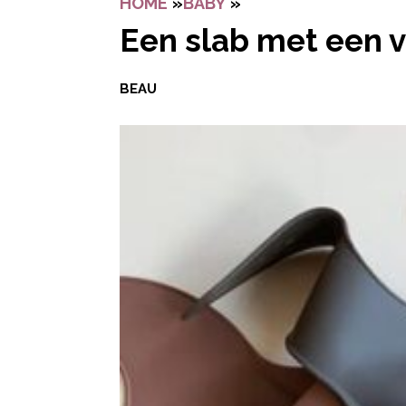
HOME
»
BABY
»
EEN SLAB MET EEN 
Een slab met een v
BEAU