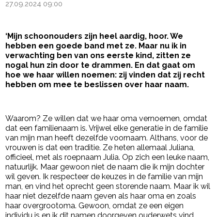
27.09.2024 09:00
‘Mijn schoonouders zijn heel aardig, hoor. We
hebben een goede band met ze. Maar nu ik in
verwachting ben van ons eerste kind, zitten ze
nogal hun zin door te drammen. En dat gaat om
hoe we haar willen noemen: zij vinden dat zij recht
hebben om mee te beslissen over haar naam.
- Advertentie -
powered by
Waarom? Ze willen dat we haar oma vernoemen, omdat
dat een familienaam is. Vrijwel elke generatie in de familie
van mijn man heeft dezelfde voornaam. Althans, voor de
vrouwen is dat een traditie. Ze heten allemaal Juliana,
officieel, met als roepnaam Julia. Op zich een leuke naam,
natuurlijk. Maar gewoon niet de naam die ik mijn dochter
wil geven. Ik respecteer de keuzes in de familie van mijn
man, en vind het oprecht geen storende naam. Maar ik wil
haar niet dezelfde naam geven als haar oma en zoals
haar overgrootoma. Gewoon, omdat ze een eigen
individu is en ik dit namen doorgeven ouderwets vind.