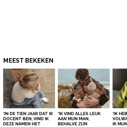
MEEST BEKEKEN
‘IN DE TIEN JAAR DAT IK
‘IK VIND ALLES LEUK
‘IK HE
DOCENT BEN, VIND IK
AAN MIJN MAN,
VOLWA
DEZE NAMEN HET
BEHALVE ZIJN
IK MI