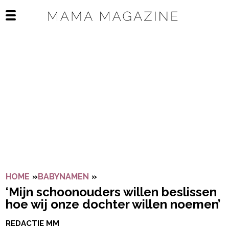
Navigatie overslaan
Open het mobiele menu
HOME
»
BABYNAMEN
»
‘MIJN SCHOONOUDERS WILLEN 
‘Mijn schoonouders willen beslissen
hoe wij onze dochter willen noemen’
REDACTIE MM