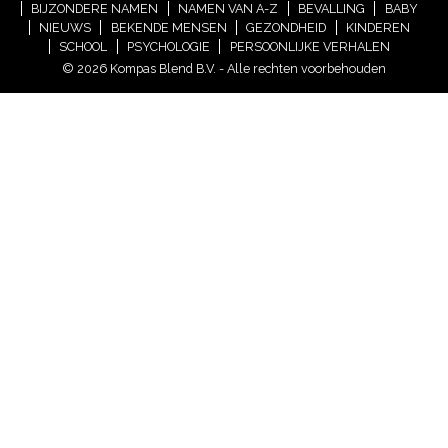
BIJZONDERE NAMEN
NAMEN VAN A-Z
BEVALLING
BABY
NIEUWS
BEKENDE MENSEN
GEZONDHEID
KINDEREN
SCHOOL
PSYCHOLOGIE
PERSOONLIJKE VERHALEN
© 2026 Kompas Blend B.V. - Alle rechten voorbehouden