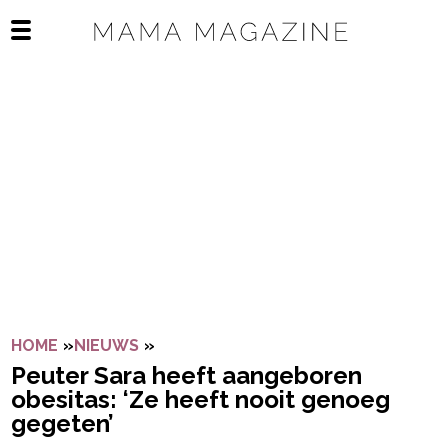
Navigatie overslaan
Open het mobiele menu
HOME
»
NIEUWS
»
PEUTER SARA HEEFT AANGEBOREN O
Peuter Sara heeft aangeboren
obesitas: ‘Ze heeft nooit genoeg
gegeten’