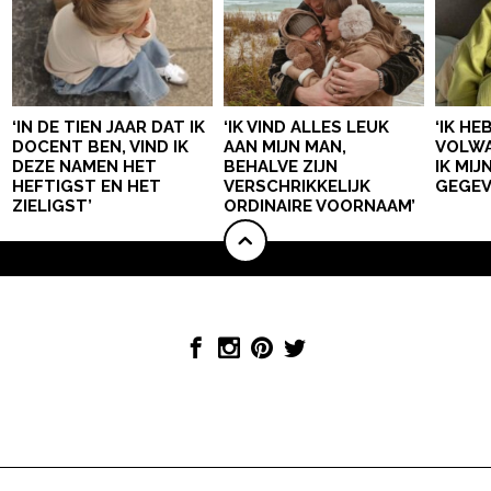
‘IN DE TIEN JAAR DAT IK
‘IK VIND ALLES LEUK
‘IK HE
DOCENT BEN, VIND IK
AAN MIJN MAN,
VOLWA
DEZE NAMEN HET
BEHALVE ZIJN
IK MI
HEFTIGST EN HET
VERSCHRIKKELIJK
GEGEV
ZIELIGST’
ORDINAIRE VOORNAAM’