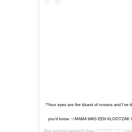
?Your eyes are the bluest of oceans and I’ve
you’d know. ✨MAMA WAS EEN KLOOTZAK VI
Een bericht gedeeld door
??????? ??? ⚡️
(@r