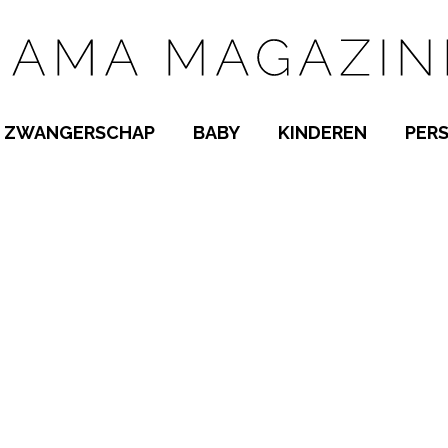
ZWANGERSCHAP
BABY
KINDEREN
PER
E NAMEN
ZWANGER WORDEN
BABYKAMER
PEUTER
 NAMEN
KWAALTJES
KRAAMTIJD
KLEUTER
AMEN
MISKRAAM
BABYKWAALTJES
TIENERS
MEN
VERLOF
BORSTVOEDING
SCHOOL
 A-Z
BEVALLING
SLAPEN
SPEELGOED
SLAPEN
KINDERZIEKTES