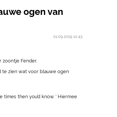
 OGEN VAN FENDER
lauwe ogen van
01.09.2019 10:43
 zoontje Fender.
oed te zien wat voor blauwe ogen
ered by
re times then you’d know. ‘ Hiermee