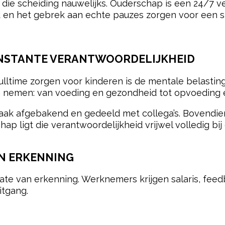
 die scheiding nauwelijks. Ouderschap is een 24/7 v
d en het gebrek aan echte pauzes zorgen voor een s
ONSTANTE VERANTWOORDELIJKHEID
ulltime zorgen voor kinderen is de mentale belasti
en nemen: van voeding en gezondheid tot opvoeding 
aak afgebakend en gedeeld met collega’s. Bovendien
ap ligt die verantwoordelijkheid vrijwel volledig bij 
N ERKENNING
mate van erkenning. Werknemers krijgen salaris, fee
itgang.