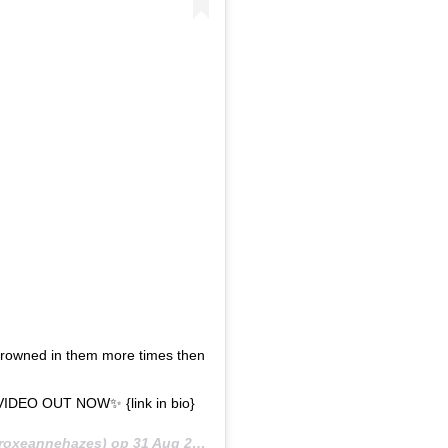
 drowned in them more times then
DEO OUT NOW✨ {link in bio}
oxeannehazes) op
31 Aug 2019 om 11:34 (PDT)