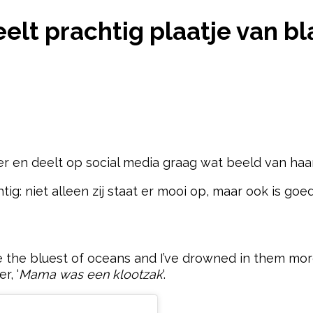
NE HAZES DEELT PRACHTIG PLAATJE VAN BLAUWE
elt prachtig plaatje van b
 en deelt op social media graag wat beeld van haar
tig: niet alleen zij staat er mooi op, maar ook is g
pow
 are the bluest of oceans and I’ve drowned in them mo
r, ‘
Mama was een klootzak
‘.