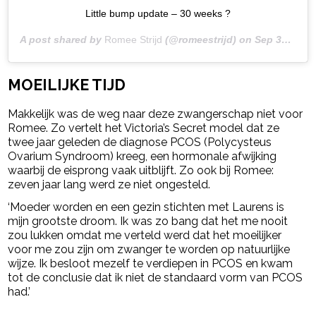
Little bump update – 30 weeks ?
A post shared by
Romee Strijd
(@romeestrijd) on
Sep 30, 2020 at 11:36am PDT
MOEILIJKE TIJD
Makkelijk was de weg naar deze zwangerschap niet voor
Romee. Zo vertelt het Victoria’s Secret model dat ze
twee jaar geleden de diagnose PCOS (Polycysteus
Ovarium Syndroom) kreeg, een hormonale afwijking
waarbij de eisprong vaak uitblijft. Zo ook bij Romee:
zeven jaar lang werd ze niet ongesteld.
‘Moeder worden en een gezin stichten met Laurens is
mijn grootste droom. Ik was zo bang dat het me nooit
zou lukken omdat me verteld werd dat het moeilijker
voor me zou zijn om zwanger te worden op natuurlijke
wijze. Ik besloot mezelf te verdiepen in PCOS en kwam
tot de conclusie dat ik niet de standaard vorm van PCOS
had.’