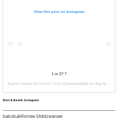
View this post on Instagram
1 or 2? ?
A post shared by
Romee Strijd
(@romeestrijd) on
Sep 5, 2020 at 8:20am PDT
Bron & Beeld: Instagram
Post Views:
9
babybuik
Romee Strijd
zwanger