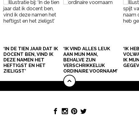
‘IN DE TIEN JAAR DAT IK
‘IK VIND ALLES LEUK
‘IK HE
DOCENT BEN, VIND IK
AAN MIJN MAN,
VOLWA
DEZE NAMEN HET
BEHALVE ZIJN
IK MI
HEFTIGST EN HET
VERSCHRIKKELIJK
GEGEV
ZIELIGST’
ORDINAIRE VOORNAAM’