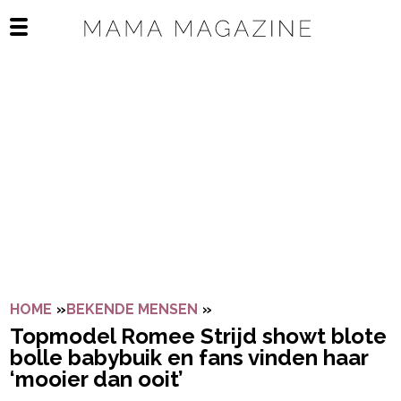
Navigatie overslaan
Open het mobiele menu
HOME
»
BEKENDE MENSEN
»
TOPMODEL ROMEE STRIJD 
Topmodel Romee Strijd showt blote
bolle babybuik en fans vinden haar
‘mooier dan ooit’