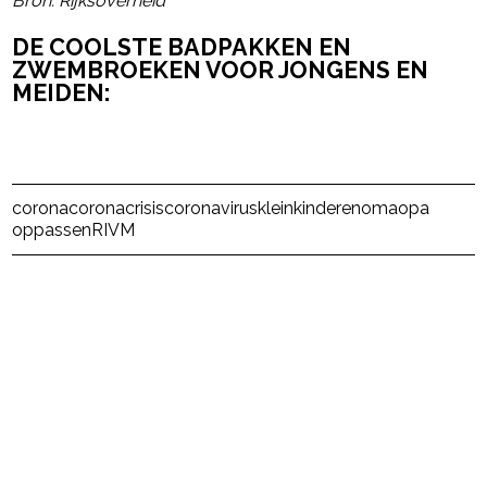
Bron: Rijksoverheid
DE COOLSTE BADPAKKEN EN
ZWEMBROEKEN VOOR JONGENS EN
MEIDEN:
Post Views:
28
corona
coronacrisis
coronavirus
kleinkinderen
oma
opa
oppassen
RIVM
powered by