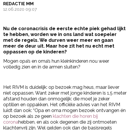
REDACTIE MM
12.06.2020 09:07
Nu de coronacrisis de eerste echte piek gehad lijkt
te hebben, worden we in ons land wat soepeler
met de regels. We durven weer meer en gaan
meer de deur uit. Maar hoe zit het nu echt met
oppassen op de kinderen?
Mogen opa’s en oma’s hun kleinkinderen nou weer
volledig zien en in de armen sluiten?
- Advertentie -
powered by
Het RIVM is duidelijk: op bezoek mag heus, maar liever
niet oppassen. Want zeker met jonge kinderen is 1,5 meter
afstand houden dan onmogelijk: die moet je zeker
optillen en oppakken. Het officiële advies van het RIVM
luidt dan ook: “Opa en oma mogen bezoek ontvangen én
op bezoek als ze geen
klachten die horen bij
corona
hebben, en als ook degenen die zij ontmoeten
klachtenvrij zijn. Wel gelden ook dan de basisregels