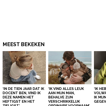
MEEST BEKEKEN
‘IN DE TIEN JAAR DAT IK
‘IK VIND ALLES LEUK
‘IK HE
DOCENT BEN, VIND IK
AAN MIJN MAN,
VOLWA
DEZE NAMEN HET
BEHALVE ZIJN
IK MI
HEFTIGST EN HET
VERSCHRIKKELIJK
GEGEV
ZIELIGST’
ORDINAIRE VOORNAAM’