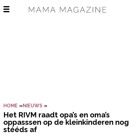
Navigatie overslaan
Open het mobiele menu
HOME
»
NIEUWS
»
HET RIVM RAADT OPA’S EN OMA’S O
Het RIVM raadt opa’s en oma’s
oppasssen op de kleinkinderen nog
stééds af