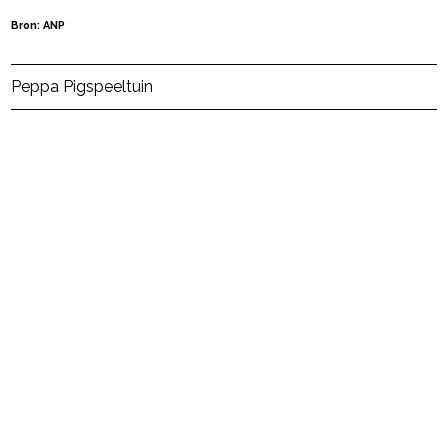
Bron: ANP
Post Views:
13
Peppa Pig
speeltuin
powered by