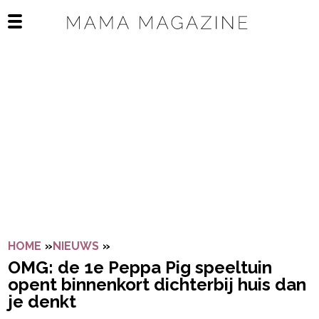
Navigatie overslaan
Open het mobiele menu
HOME
»
NIEUWS
»
OMG: DE 1E PEPPA PIG SPEELTUIN O
OMG: de 1e Peppa Pig speeltuin
opent binnenkort dichterbij huis dan
je denkt