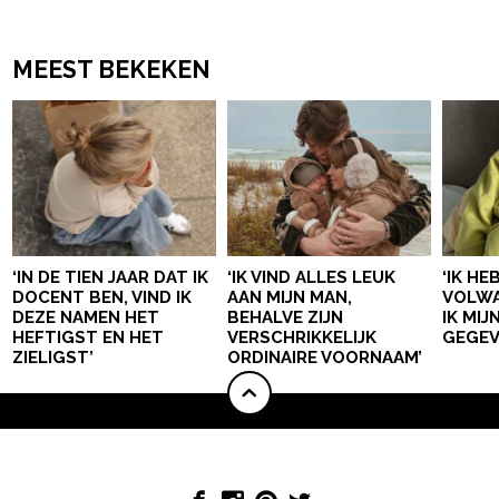
MEEST BEKEKEN
‘IN DE TIEN JAAR DAT IK
‘IK VIND ALLES LEUK
‘IK HE
DOCENT BEN, VIND IK
AAN MIJN MAN,
VOLWA
DEZE NAMEN HET
BEHALVE ZIJN
IK MI
HEFTIGST EN HET
VERSCHRIKKELIJK
GEGEV
ZIELIGST’
ORDINAIRE VOORNAAM’