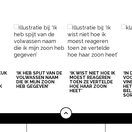
LEUK
‘IK HEB SPIJT VAN DE
‘IK WIST NIET HOE IK
‘IN
VOLWASSEN NAAM
MOEST REAGEREN
VOO
DIE IK MIJN ZOON
TOEN ZE VERTELDE
VIN
K
HEB GEGEVEN’
HOE HAAR ZOON
HE
HEET’
BEL
SOR