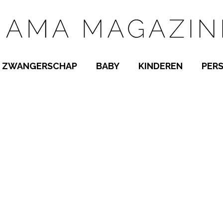
ZWANGERSCHAP
BABY
KINDEREN
PER
E NAMEN
ZWANGER WORDEN
BABYKAMER
PEUTER
 NAMEN
KWAALTJES
KRAAMTIJD
KLEUTER
AMEN
MISKRAAM
BABYKWAALTJES
TIENERS
MEN
VERLOF
BORSTVOEDING
SCHOOL
 A-Z
BEVALLING
SLAPEN
SPEELGOED
SLAPEN
KINDERZIEKTES