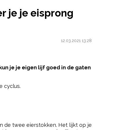
 JE EISPRONG HEBT
r je je eisprong
12.03.2021 13:28
un je je eigen lijf goed in de gaten
e cyclus.
ered by
 de twee eierstokken. Het lijkt op je