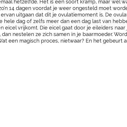
lemaal hetzelfde. Het is een soort kramp, maar wel 
d zo’n 14 dagen voordat je weer ongesteld moet word
 ervan uitgaan dat dit je ovulatiemoment is. De ovula
ele dag of zelfs meer dan een dag last van hebben. 
n eicel vrijkomt. Die eicel gaat door je eileiders na
dan nestelen ze zich samen in je baarmoeder. Word
at een magisch proces, nietwaar? En het gebeurt al