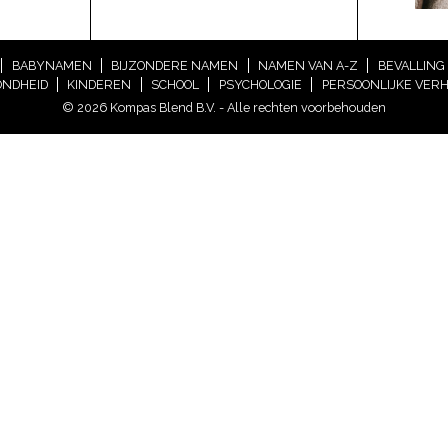
BABYNAMEN
BIJZONDERE NAMEN
NAMEN VAN A-Z
BEVALLING
NDHEID
KINDEREN
SCHOOL
PSYCHOLOGIE
PERSOONLIJKE VER
© 2026 Kompas Blend B.V. - Alle rechten voorbehouden