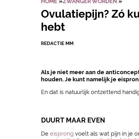
HOME
»
ZWANGER WORDEN
»
OVULA
Ovulatiepijn? Zó k
hebt
REDACTIE MM
Als je niet meer aan de anticoncept
houden. Je kunt namelijk je eispron
En dat is natuurlijk ontzettend handig
- Advertentie -
DUURT MAAR EVEN
De
eisprong
voelt als wat pijn in je