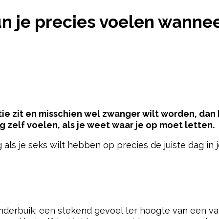
TIEPIJN? ZÓ KUN JE PRECIES VOELEN WANNEER JE
un je precies voelen wannee
ie zit en misschien wel zwanger wilt worden, dan k
g zelf voelen, als je weet waar je op moet letten.
 als je seks wilt hebben op precies de juiste dag in j
pow
 onderbuik: een stekend gevoel ter hoogte van een van