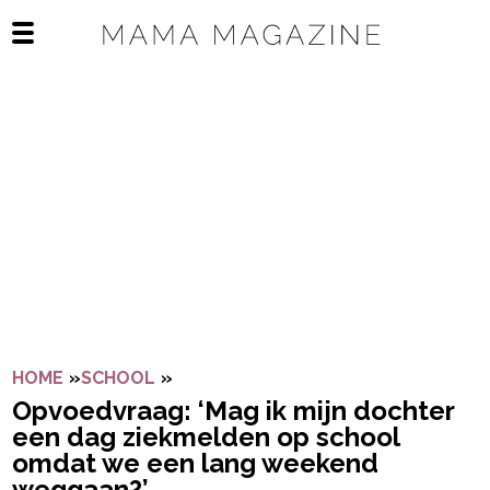
Navigatie overslaan
Open het mobiele menu
HOME
»
SCHOOL
»
OPVOEDVRAAG: ‘MAG IK MIJN DOC
Opvoedvraag: ‘Mag ik mijn dochter
een dag ziekmelden op school
omdat we een lang weekend
weggaan?’