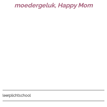
moedergeluk, Happy Mom
Post Views:
70
leerplicht
school