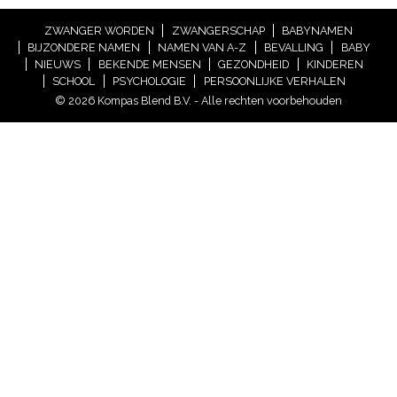
ZWANGER WORDEN
ZWANGERSCHAP
BABYNAMEN
BIJZONDERE NAMEN
NAMEN VAN A-Z
BEVALLING
BABY
NIEUWS
BEKENDE MENSEN
GEZONDHEID
KINDEREN
SCHOOL
PSYCHOLOGIE
PERSOONLIJKE VERHALEN
© 2026 Kompas Blend B.V. - Alle rechten voorbehouden