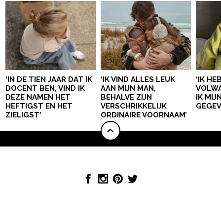
‘IN DE TIEN JAAR DAT IK
‘IK VIND ALLES LEUK
‘IK HE
DOCENT BEN, VIND IK
AAN MIJN MAN,
VOLWA
DEZE NAMEN HET
BEHALVE ZIJN
IK MI
HEFTIGST EN HET
VERSCHRIKKELIJK
GEGEV
ZIELIGST’
ORDINAIRE VOORNAAM’