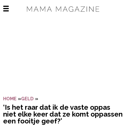
Navigatie overslaan
Open het mobiele menu
HOME
»
GELD
»
‘IS HET RAAR DAT IK DE VASTE OPPAS 
‘Is het raar dat ik de vaste oppas
niet elke keer dat ze komt oppassen
een fooitje geef?’