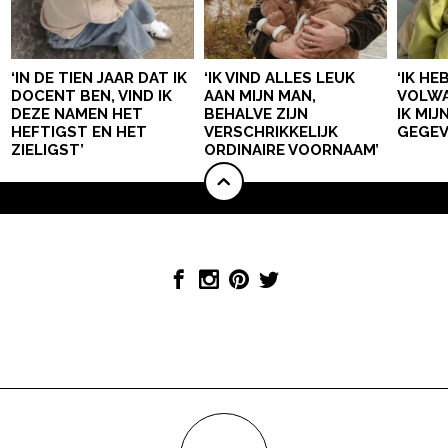
‘IN DE TIEN JAAR DAT IK
‘IK VIND ALLES LEUK
‘IK HE
DOCENT BEN, VIND IK
AAN MIJN MAN,
VOLWA
DEZE NAMEN HET
BEHALVE ZIJN
IK MI
HEFTIGST EN HET
VERSCHRIKKELIJK
GEGEV
ZIELIGST’
ORDINAIRE VOORNAAM’