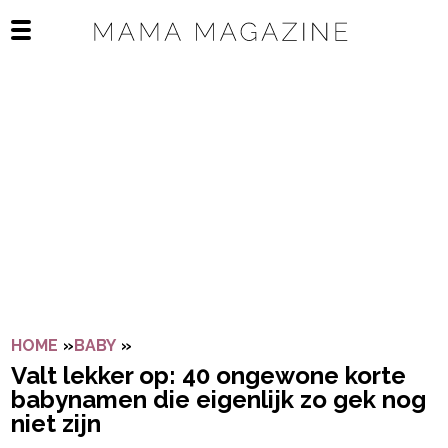
Navigatie overslaan
Open het mobiele menu
HOME
»
BABY
»
VALT LEKKER OP: 40 ONGEWONE KORTE
Valt lekker op: 40 ongewone korte
babynamen die eigenlijk zo gek nog
niet zijn